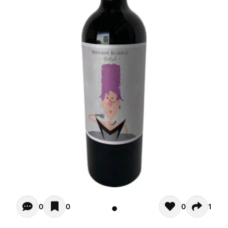
Opiniones de clientes - Actualmente no hay comentarios s
0
0
0
1