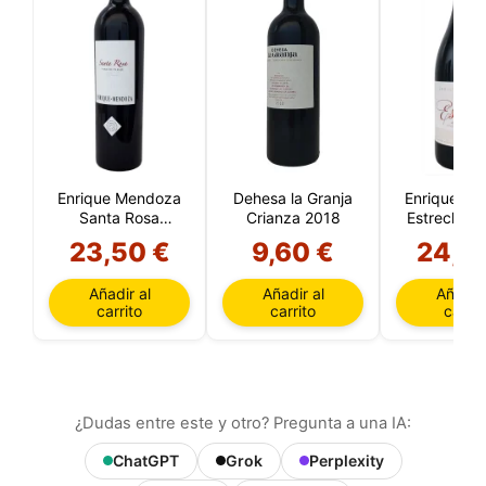
Enrique Mendoza
Dehesa la Granja
Enrique M
Santa Rosa
Crianza 2018
Estrecho C
Reserva 2022
2021
23,50 €
9,60 €
24,2
Añadir al
Añadir al
Añadir 
carrito
carrito
carrit
¿Dudas entre este y otro? Pregunta a una IA:
ChatGPT
Grok
Perplexity