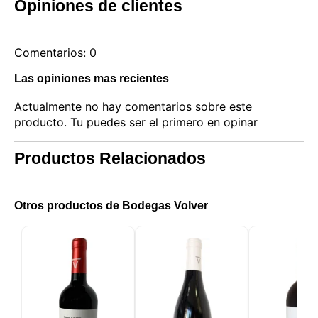
Opiniones de clientes
Comentarios: 0
Las opiniones mas recientes
Actualmente no hay comentarios sobre este
producto. Tu puedes ser el primero en opinar
Productos Relacionados
Este sitio web utiliza cookies
Otros productos de Bodegas Volver
Nuestro sitio web utiliza cookies capaces de leer,
almacenar y escribir información en su navegador y
en su dispositivo. La información procesada por
estas tecnologías incluye datos relacionados con su
cuenta de usuario, que pueden incluir
identificadores personales (por ejemplo, dirección IP
y detalles de la sesión) e historial de navegación.
Utilizamos esta información para diversos fines: por
ejemplo, para acceder a su cuenta y recordar su