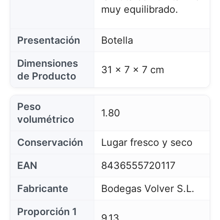
muy equilibrado.
Presentación
Botella
Dimensiones
31 x 7 x 7 cm
de Producto
Peso
1.80
volumétrico
Conservación
Lugar fresco y seco
EAN
8436555720117
Fabricante
Bodegas Volver S.L.
Proporción 1
9,13