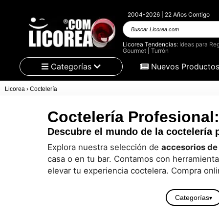
2004-2026 | 22 Años Contigo
Buscar
Licorea.com
Licorea Tendencias:
Ideas para Reg
Gourmet
|
Turrón
Categorías
Nuevos Producto
Licorea
›
Coctelería
Coctelería Profesional:
Descubre el mundo de la coctelería 
Explora nuestra selección de
accesorios de
casa o en tu bar. Contamos con herramientas
elevar tu experiencia coctelera. Compra onli
Categorías