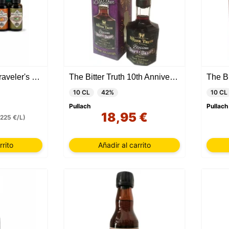
The Bitter Truth - Traveler's Set
The Bitter Truth 10th Anniversary Blossom
10 CL
42%
10 CL
Pullach
Pullach
18,95 €
(225 €/L)
rrito
Añadir al carrito