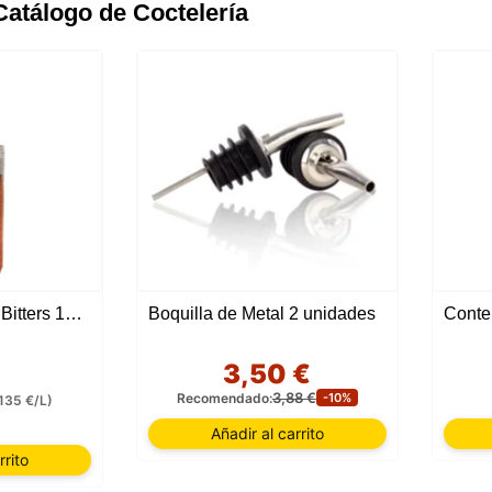
Catálogo de Coctelería
Angostura Orange Bitters 10 CL
Boquilla de Metal 2 unidades
3,50 €
3,88 €
Recomendado:
-10%
135 €/L)
Añadir al carrito
rrito