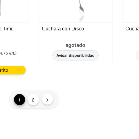
 necesarias. Puede personalizar su elección y seleccionar las
que nos permite utilizar en su sesión.
ld Time
Cuchara con Disco
Cucha
agotado
4,75 €/L)
Avisar disponibilidad
rrito
>
1
2