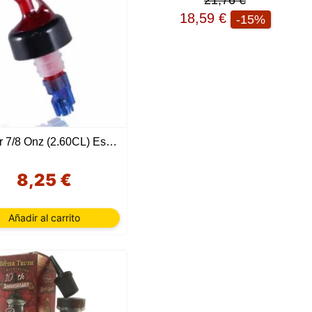
21,76 €
18,59 €
-15%
Pourer 7/8 Onz (2.60CL) Especial Mini Gintonics
8,25 €
Añadir al carrito