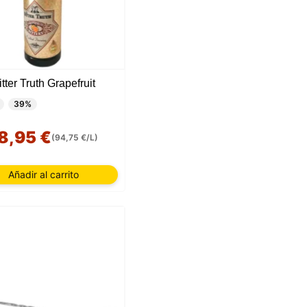
tter Truth Grapefruit
39%
8,95 €
(94,75 €/L)
Añadir al carrito
sada
rio,
P y
ación
u
l