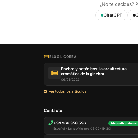
¿No te decides? P
ChatGPT
G
BLOG LICOREA
Enebro y botánicos: la arquitectura
aromática de la ginebra
06/08/2026
Ver todos los artículos
Contacto
+34 966 358 596
Disponible ahora ·
Español - Lunes-Viernes 09:00-19:30h