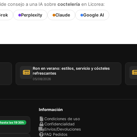
ide consejo a una IA sobre
coctelería
en Licorea:
rok
Perplexity
Claude
Google AI
Ron en verano: estilos, servicio y cócteles
refrescantes
05/08/2026
Información
Condiciones de uso
 hasta las 19:30h
Confidencialidad
Envíos/Devoluciones
FAQ Pedidos