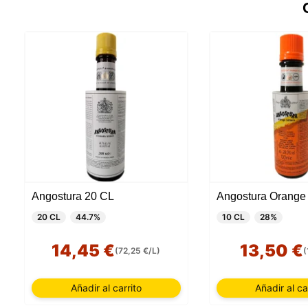
Angostura 20 CL
20 CL
44.7%
10 CL
28%
14,45 €
13,50 €
(72,25 €/L)
(
Añadir al carrito
Añadir al ca