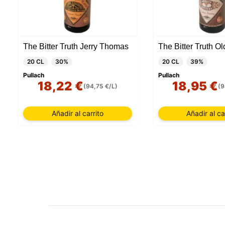
cookies
cookies 
The Bitter Truth Jerry Thomas
The Bitter Truth O
20 CL
30%
20 CL
39%
Pullach
Pullach
18,22 €
18,95 €
(94,75 €/L)
(9
Añadir al carrito
Añadir al ca