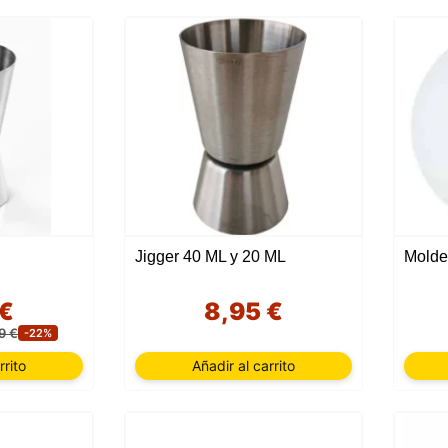
Jigger 40 ML y 20 ML
 €
8,95 €
9 €
-22%
rrito
Añadir al carrito