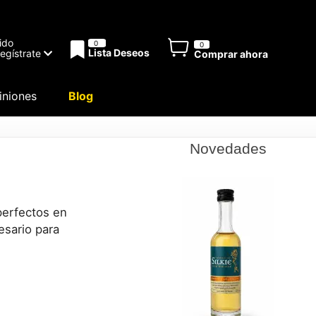
ido
0
0
Lista Deseos
Regístrate
Comprar ahora
niones
Blog
Novedades
perfectos en
esario para