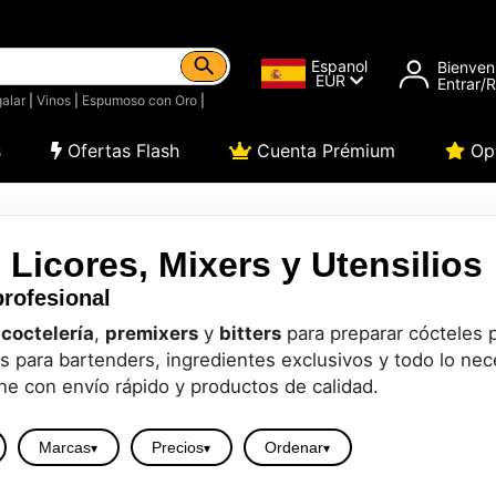
Espanol
Bienven
EUR
Entrar/
alar
|
Vinos
|
Espumoso con Oro
|
s
Ofertas Flash
Cuenta Prémium
Opi
 Licores, Mixers y Utensilios
profesional
 coctelería
,
premixers
y
bitters
para preparar cócteles 
 para bartenders, ingredientes exclusivos y todo lo nec
ne con envío rápido y productos de calidad.
Marcas
Precios
Ordenar