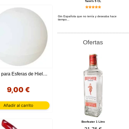
Tann's 5 CL
Gin Española que no tenía y deseaba hace
tiempo...
Ofertas
Molde para Esferas de Hielo de Silicona
9,00 €
Añadir al carrito
Beefeater 1 Litro