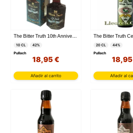
The Bitter Truth 10th Anniversary Wood
The Bitter Truth Ce
10 CL
42%
20 CL
44%
Pullach
Pullach
18,95 €
18,95
Añadir al carrito
Añadir al ca
Nuestro 
informa
por est
que pue
detalles
para di
carrito
usuario,
Puede r