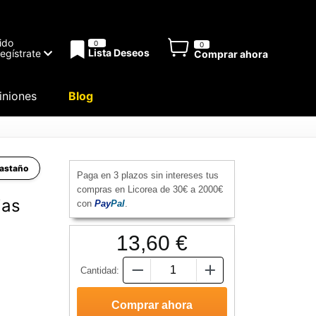
ido
0
0
Lista Deseos
Regístrate
Comprar ahora
niones
Blog
Castaño
Paga en 3 plazos sin intereses tus
compras en Licorea de 30€ a 2000€
jas
con
Pay
Pal
.
13,60 €
Cantidad: