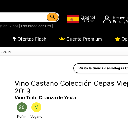
Espanol
Bienven
EUR
Entrar/
alar
|
Vinos
|
Espumoso con Oro
|
s
Ofertas Flash
Cuenta Prémium
Opi
as 2019
Visita la tienda de Bodegas 
Vino Castaño Colección Cepas Vie
2019
Vino Tinto Crianza de Yecla
90
V
Peñín
Vegano