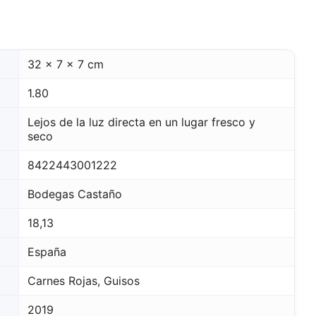
o
32 x 7 x 7 cm
1.80
Lejos de la luz directa en un lugar fresco y
seco
8422443001222
Bodegas Castaño
18,13
España
Carnes Rojas, Guisos
2019