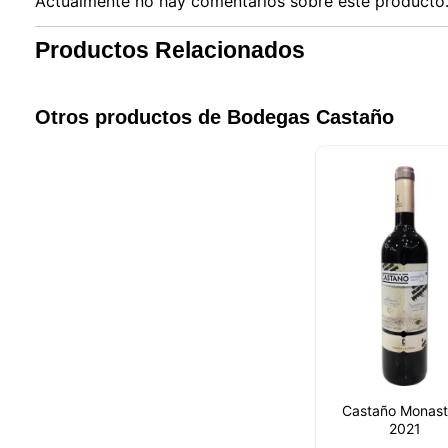
Actualmente no hay comentarios sobre este producto. 
Productos Relacionados
Otros productos de Bodegas Castaño
Nuestro 
informa
Castaño Monastr
por est
2021
que pue