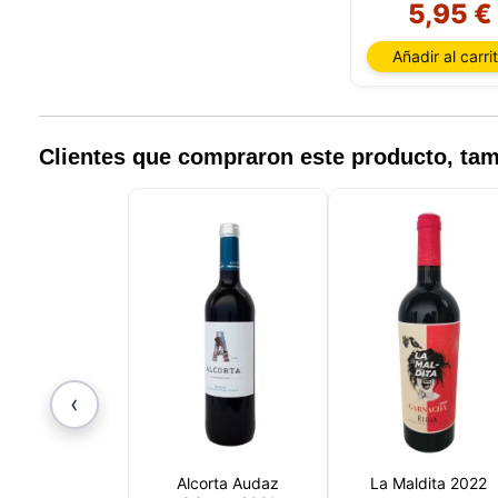
5,95 €
detalles
para di
Añadir al carri
carrito
usuario,
Puede r
cookies
cookies 
Clientes que compraron este producto, t
‹
Alcorta Audaz
La Maldita 2022