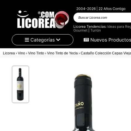
2004-2026 | 22 Años Contigo
Buscar Licorea.com
Licorea Tendencias:
Ideas para Reg
Gourmet
|
Turrón
Categorías
Nuevos Producto
Licorea
›
Vino
›
Vino Tinto
›
Vino Tinto de Yecla
›
Castaño Colección Cepas Viej