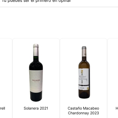
Tu puedes ser el primero en opinar
Este sitio web utiliza cookies
sitio web utiliza cookies capaces de leer, almacenar y escribir
ción en su navegador y en su dispositivo. La información proce
ell
Solanera 2021
Castaño Macabeo
H
as tecnologías incluye datos relacionados con su cuenta de usua
Chardonnay 2023
den incluir identificadores personales (por ejemplo, dirección I