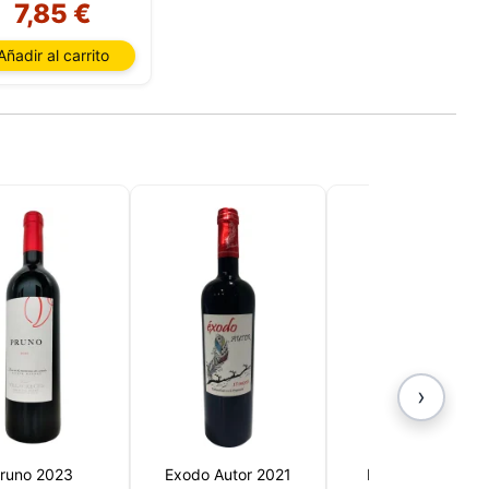
7,85 €
ación
u
Añadir al carrito
l
›
runo 2023
Exodo Autor 2021
Madame Bobalu