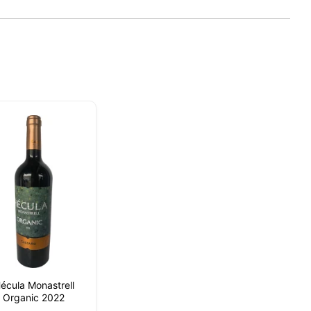
sada
écula Monastrell
rio,
Organic 2022
P y