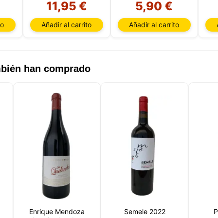
11,95 €
5,90 €
 de la sesión) e historial de navegación. Utilizamos esta inform
versos fines: por ejemplo, para acceder a su cuenta y recordar s
to
Añadir al carrito
Añadir al carrito
 de la compra, mantener la seguridad, recordar las elecciones de
 mejorar nuestro sitio web y, por último, con fines de marketing.
echazar todo tratamiento no esencial eligiendo aceptar solo las
 necesarias. Puede personalizar su elección y seleccionar las
que nos permite utilizar en su sesión.
ambién han comprado
Enrique Mendoza
Semele 2022
P