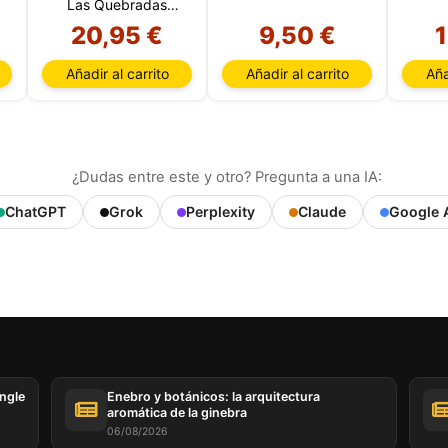
Las Quebradas
Crianza 2021
20,95 €
9,50 €
1
Añadir al carrito
Añadir al carrito
Aña
¿Dudas entre este y otro? Pregunta a una IA:
ChatGPT
Grok
Perplexity
Claude
Google 
ingle
Enebro y botánicos: la arquitectura
aromática de la ginebra
06/08/2026