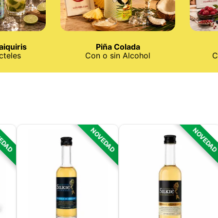
iquiris
Piña Colada
cteles
Con o sin Alcohol
C
EDAD
NOVEDAD
NOVEDA