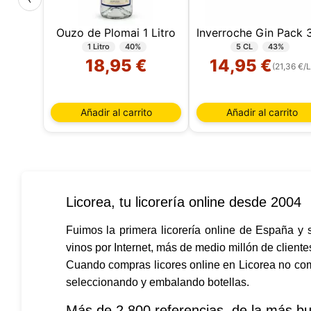
Ouzo de Plomai 1 Litro
1 Litro
40%
5 CL
43%
18,95 €
14,95 €
(21,36 €/L
Añadir al carrito
Añadir al carrito
Nuestro 
informa
por est
Licorea, tu licorería online desde 2004
que pue
detalles
para di
Fuimos la primera licorería online de España y 
carrito
vinos por Internet, más de medio millón de client
usuario,
Cuando compras licores online en Licorea no co
Puede r
cookies
seleccionando y embalando botellas.
cookies 
Más de 2.800 referencias, de la más bu