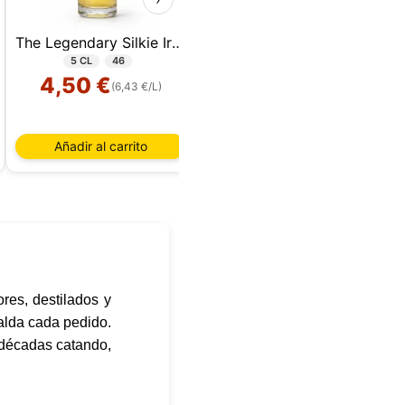
The Legendary Silkie Irish Whiskey 5 CL
Bombay Sapphire 5 CL
5 CL
46
5 CL
40%
4,50 €
2,60 €
(6,43 €/L)
(3,71 €/L)
Añadir al carrito
Añadir al carrito
sada
rio,
P y
ación
u
res, destilados y
l
palda cada pedido.
 décadas catando,