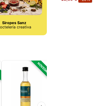
Siropes Sanz
octelería creativa
D
NOVEDAD
NOVEDAD
›