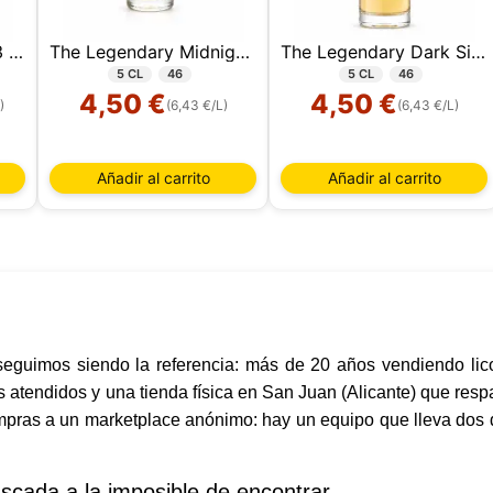
Inverroche Gin Pack 3 Miniaturas
The Legendary Midnight Silkie Irish Whiskey 5 CL
The Legendary Dark Silkie Irish Whiskey 5 CL
5 CL
46
5 CL
46
4,50 €
4,50 €
)
(6,43 €/L)
(6,43 €/L)
Añadir al carrito
Añadir al carrito
Este sitio web utiliza cookies
sitio web utiliza cookies capaces de leer, almacenar y escribir
ción en su navegador y en su dispositivo. La información proce
as tecnologías incluye datos relacionados con su cuenta de usua
den incluir identificadores personales (por ejemplo, dirección I
 de la sesión) e historial de navegación. Utilizamos esta inform
versos fines: por ejemplo, para acceder a su cuenta y recordar s
seguimos siendo la referencia: más de 20 años vendiendo lico
 de la compra, mantener la seguridad, recordar las elecciones de
es atendidos y una tienda física en San Juan (Alicante) que res
 mejorar nuestro sitio web y, por último, con fines de marketing.
mpras a un marketplace anónimo: hay un equipo que lleva dos
echazar todo tratamiento no esencial eligiendo aceptar solo las
 necesarias. Puede personalizar su elección y seleccionar las
que nos permite utilizar en su sesión.
scada a la imposible de encontrar