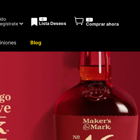
ido
0
0
Lista Deseos
Regístrate
Comprar ahora
niones
Blog