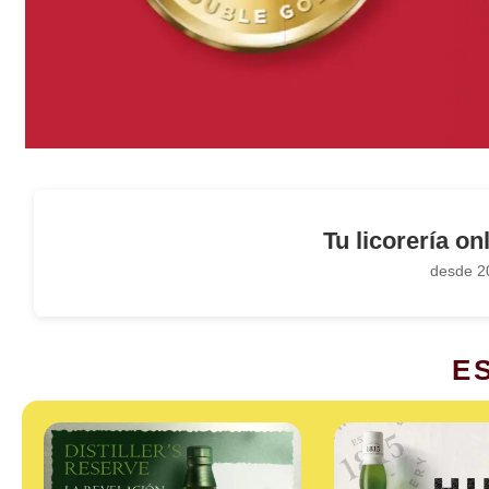
Tu licorería on
desde 20
E