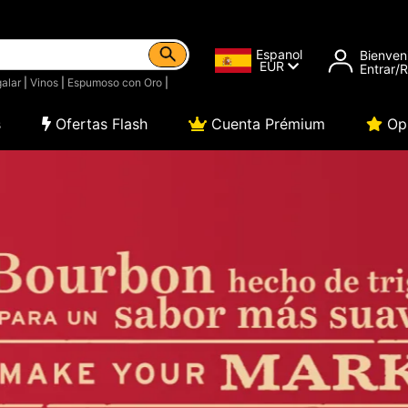
Espanol
Bienven
EUR
Entrar/
alar
|
Vinos
|
Espumoso con Oro
|
s
Ofertas Flash
Cuenta Prémium
Opi