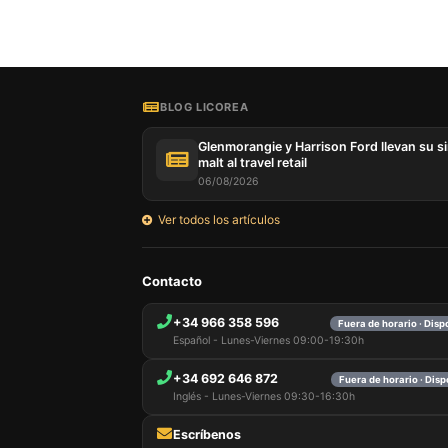
BLOG LICOREA
Glenmorangie y Harrison Ford llevan su s
malt al travel retail
06/08/2026
Ver todos los artículos
Contacto
+34 966 358 596
Fuera de horario · Dis
Español - Lunes-Viernes 09:00-19:30h
+34 692 646 872
Fuera de horario · Dis
Inglés - Lunes-Viernes 09:30-16:30h
Escríbenos