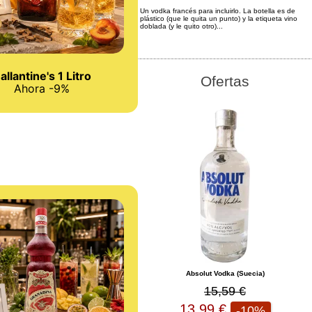
Un vodka francés para incluirlo. La botella es de
plástico (que le quita un punto) y la etiqueta vino
doblada (y le quito otro)...
allantine's 1 Litro
Ofertas
Ahora -9%
Absolut Vodka (Suecia)
15,59 €
13,99 €
-10%