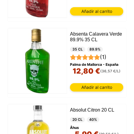
Añadir al carrito
Absenta Calavera Verde
89.9% 35 CL
35 CL
89.9%
(1)
Palma de Mallorca - España
12,80 €
(36,57 €/L)
Añadir al carrito
Absolut Citron 20 CL
20 CL
40%
Åhus