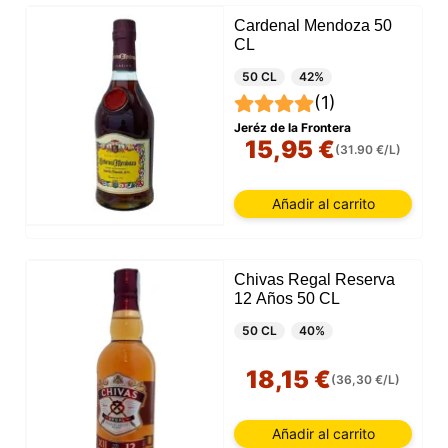
Cardenal Mendoza 50
CL
50 CL
42%
(1)
Jeréz de la Frontera
15,95 €
(31.90 €/L)
Añadir al carrito
Chivas Regal Reserva
12 Años 50 CL
50 CL
40%
18,15 €
(36,30 €/L)
Añadir al carrito