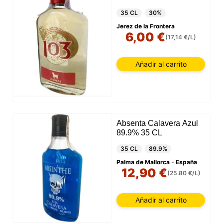
35 CL
30%
Jerez de la Frontera
6,00 €
(17,14 €/L)
Añadir al carrito
Absenta Calavera Azul
89.9% 35 CL
35 CL
89.9%
Palma de Mallorca - España
12,90 €
(25.80 €/L)
Añadir al carrito