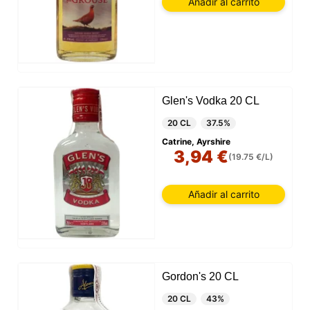
Añadir al carrito
Glen's Vodka 20 CL
20 CL
37.5%
Catrine, Ayrshire
3,94 €
(19.75 €/L)
Añadir al carrito
Gordon's 20 CL
20 CL
43%