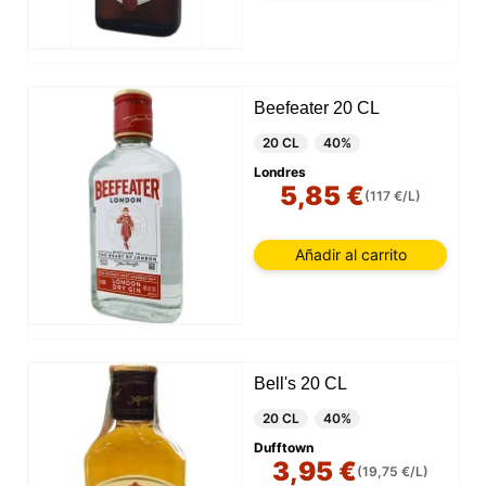
Beefeater 20 CL
20 CL
40%
Londres
5,85 €
(117 €/L)
Añadir al carrito
Bell's 20 CL
20 CL
40%
Dufftown
3,95 €
(19,75 €/L)