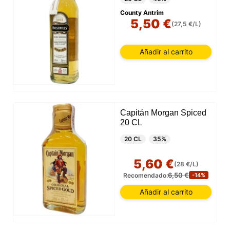
County Antrim
5,50 €
(27,5 €/L)
Añadir al carrito
Capitán Morgan Spiced
20 CL
20 CL
35%
5,60 €
(28 €/L)
6,50 €
Recomendado:
-14%
Añadir al carrito