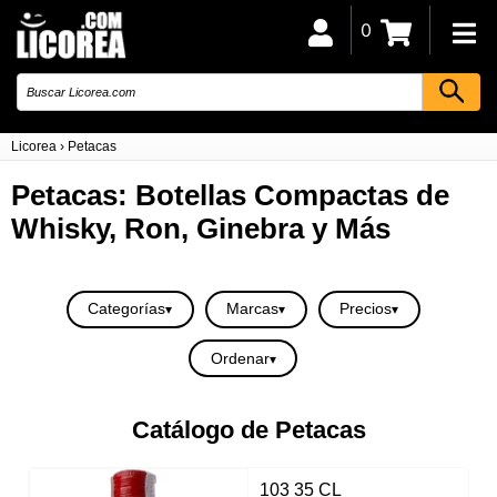
0
Licorea
›
Petacas
Petacas: Botellas Compactas de
Whisky, Ron, Ginebra y Más
Categorías
Marcas
Precios
Ordenar
Catálogo de Petacas
103 35 CL