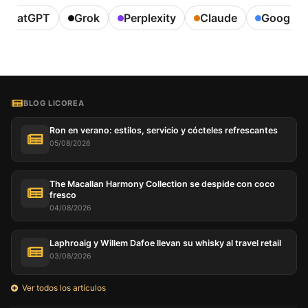
ChatGPT
Grok
Perplexity
Claude
Google A
BLOG LICOREA
Ron en verano: estilos, servicio y cócteles refrescantes
05/08/2026
The Macallan Harmony Collection se despide con coco
fresco
04/08/2026
Laphroaig y Willem Dafoe llevan su whisky al travel retail
03/08/2026
Ver todos los artículos