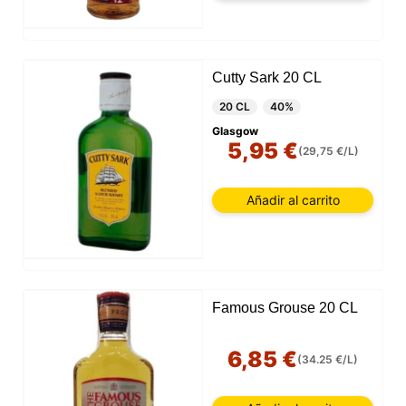
Este sitio web utiliza cookies
Cutty Sark 20 CL
Nuestro sitio web utiliza cookies capaces de leer,
20 CL
40%
almacenar y escribir información en su navegador y
Glasgow
en su dispositivo. La información procesada por
5,95 €
estas tecnologías incluye datos relacionados con su
(29,75 €/L)
cuenta de usuario, que pueden incluir
identificadores personales (por ejemplo, dirección IP
y detalles de la sesión) e historial de navegación.
Añadir al carrito
Utilizamos esta información para diversos fines: por
ejemplo, para acceder a su cuenta y recordar su
carrito de la compra, mantener la seguridad,
recordar las elecciones del usuario, mejorar nuestro
sitio web y, por último, con fines de marketing.
Puede rechazar todo tratamiento no esencial
Famous Grouse 20 CL
eligiendo aceptar solo las cookies necesarias.
Puede personalizar su elección y seleccionar las
cookies que nos permite utilizar en su sesión.
6,85 €
(34.25 €/L)