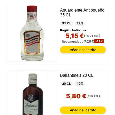
Aguardiente Antioqueño
35 CL
35 CL
29%
Itagüí - Antioquia
5,15 €
(14,71 €/L)
7,26 €
Recomendado:
-29%
Añadir al carrito
Ballantine's 20 CL
20 CL
40%
5,80 €
(116 €/L)
Añadir al carrito