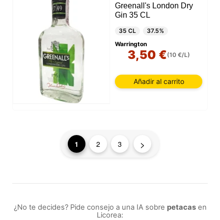
Greenall's London Dry
Gin 35 CL
35 CL
37.5%
Warrington
3,50 €
(10 €/L)
Añadir al carrito
>
1
2
3
¿No te decides? Pide consejo a una IA sobre
petacas
en
Licorea: