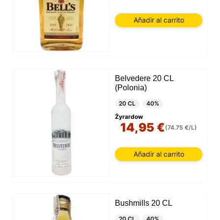
Añadir al carrito
Belvedere 20 CL
(Polonia)
20 CL
40%
Żyrardow
14,95 €
(74.75 €/L)
Añadir al carrito
Bushmills 20 CL
20 CL
40%