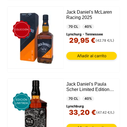
Jack Daniel's McLaren
Racing 2025
70 CL
40%
COLECCIÓN
Lynchurg - Tennessee
29,95 €
(42.78 €/L)
Añadir al carrito
Jack Daniel's Paula
Scher Limited Edition
2021
70 CL
40%
EDICIÓN
LIMITADA
Lynchburg
33,20 €
(47.42 €/L)