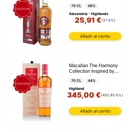
70 CL
46%
COLECCIÓN
Alexandria - Highlands
25,91 €
(37 €/L)
Añadir al carrito
Macallan The Harmony
Collection Inspired by
Intense Arabica 2022
70 CL
44%
COLECCIÓN
Highland
345,00 €
(492,85 €/L)
Añadir al carrito