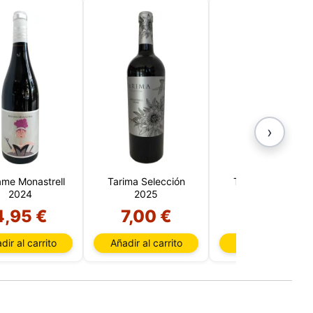
›
me Monastrell
Tarima Selección
Tarima Selección
2024
2025
2024 1.5 Litros
4,95 €
7,00 €
13,95 €
sada
rio,
dir al carrito
Añadir al carrito
Añadir al carrito
P y
ación
u
l