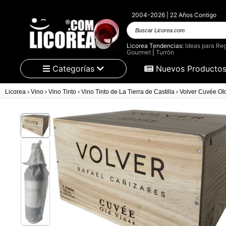
2004-2026 | 22 Años Contigo
Buscar Licorea.com
Licorea Tendencias:
Ideas para Reg
Gourmet
|
Turrón
Categorías
Nuevos Producto
Licorea
›
Vino
›
Vino Tinto
›
Vino Tinto de La Tierra de Castilla
›
Volver Cuvée Ol