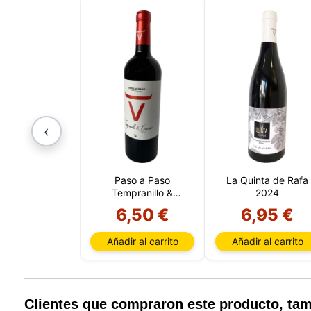
‹
Paso a Paso
La Quinta de Rafa
Tempranillo &
2024
Graciano 2020
Nuestro 
6,50 €
6,95 €
informa
por est
Añadir al carrito
Añadir al carrito
que pue
detalles
para di
carrito
usuario,
Clientes que compraron este producto, t
Puede r