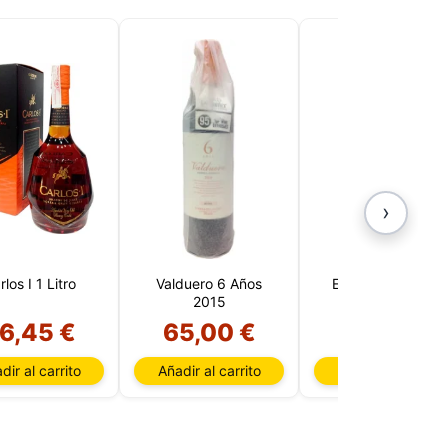
›
los I 1 Litro
Valduero 6 Años
Enrique Mendoza
2015
Las Quebradas
Crianza 2021
6,45 €
65,00 €
20,95 €
dir al carrito
Añadir al carrito
Añadir al carrito