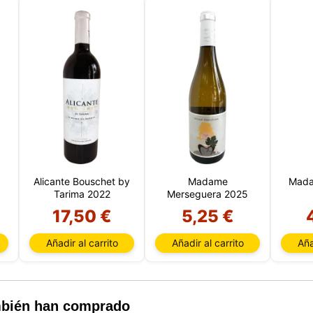
Alicante Bouschet by
Madame
Mada
Este sitio web utiliza cookies
Tarima 2022
Merseguera 2025
sitio web utiliza cookies capaces de leer, almacenar y escribir
17,50 €
5,25 €
ción en su navegador y en su dispositivo. La información proce
as tecnologías incluye datos relacionados con su cuenta de usua
Añadir al carrito
Añadir al carrito
Aña
den incluir identificadores personales (por ejemplo, dirección I
 de la sesión) e historial de navegación. Utilizamos esta inform
versos fines: por ejemplo, para acceder a su cuenta y recordar s
 de la compra, mantener la seguridad, recordar las elecciones de
 mejorar nuestro sitio web y, por último, con fines de marketing.
ambién han comprado
echazar todo tratamiento no esencial eligiendo aceptar solo las