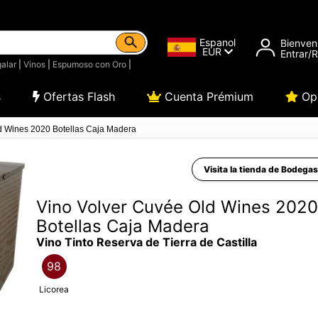
Espanol
Bienven
EUR
Entrar/
alar
|
Vinos
|
Espumoso con Oro
|
s
Ofertas Flash
Cuenta Prémium
Opi
d Wines 2020 Botellas Caja Madera
Visita la tienda de Bodegas
Vino Volver Cuvée Old Wines 2020
Botellas Caja Madera
Vino Tinto Reserva de Tierra de Castilla
98
Licorea