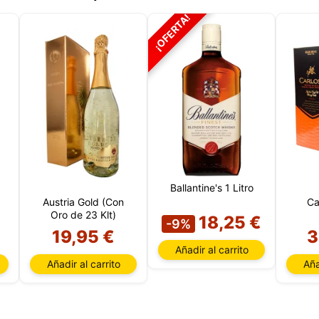
 necesarias. Puede personalizar su elección y seleccionar las
¡OFERTA!
que nos permite utilizar en su sesión.
Ballantine's 1 Litro
Austria Gold (Con
Car
Oro de 23 Klt)
18,25 €
-9%
19,95 €
3
Añadir al carrito
Añadir al carrito
Aña