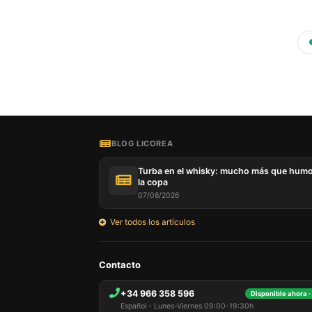
BLOG LICOREA
Turba en el whisky: mucho más que hum
la copa
07/08/2026
Ver todos los artículos
Contacto
+34 966 358 596
Disponible ahora ·
Español - Lunes-Viernes 09:00-19:30h