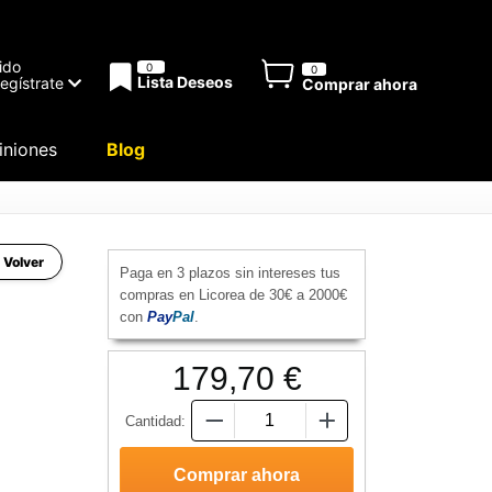
ido
0
0
Lista Deseos
Regístrate
Comprar ahora
niones
Blog
 Volver
Paga en 3 plazos sin intereses tus
compras en Licorea de 30€ a 2000€
con
Pay
Pal
.
179,70 €
Cantidad: