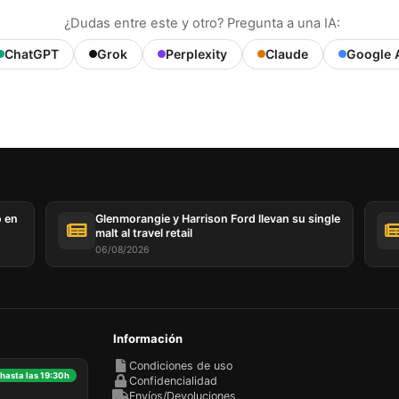
¿Dudas entre este y otro? Pregunta a una IA:
ChatGPT
Grok
Perplexity
Claude
Google 
o en
Glenmorangie y Harrison Ford llevan su single
malt al travel retail
06/08/2026
Información
Condiciones de uso
 hasta las 19:30h
Confidencialidad
Envíos/Devoluciones