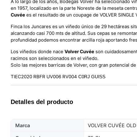
A lo largo de los años, Bodegas Volver ha seleccionado vi
en 1957, localizado en la parte Noreste de la meseta centr
Cuvée
es el resultado de un coupage de VOLVER SINGLE 
Finca los Juncares es un viñedo único de 29 hectáreas sit
alcanzando casi 700 mts de altitud. Sus cepas se remontan
profundidad podemos encontrar arcilla roja aportando fre
Los viñedos donde nace
Volver Cuvée
son cuidadosamente 
racimos son seleccionados en el viñedo.
Solo las mejores barricas de Volver, con gran potencial d
TIEC2020 RBFR UV006 RV004
C0RJ
GUISS
Detalles del producto
Marca
VOLVER CUVÉE OLD