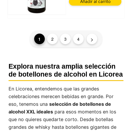
Añadir al carrito
recordar las elecciones del usuario, mejorar nuestro
sitio web y, por último, con fines de marketing.
Puede rechazar todo tratamiento no esencial
eligiendo aceptar solo las cookies necesarias.
Puede personalizar su elección y seleccionar las
cookies que nos permite utilizar en su sesión.
>
1
2
3
4
Explora nuestra amplia selección
de botellones de alcohol en Licorea
En Licorea, entendemos que las grandes
celebraciones merecen bebidas en grande. Por
eso, tenemos una
selección de botellones de
alcohol XXL ideales
para esos momentos en los
que no quieres quedarte corto. Desde botellas
grandes de whisky hasta botellones gigantes de