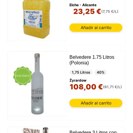
Elche - Alicante
23,25 €
(7,75 €/L)
Añadir al carrito
Belvedere 1.75 Litros
(Polonia)
1,75 Litros
40%
ECOLÓGICO
Żyrardow
108,00 €
(61,71 €/L)
Añadir al carrito
Belvedere 3 Litros con