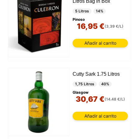
Litros Bag in Box
5 Litros
14%
Pinoso
16,95 €
(3,39 €/L)
Añadir al carrito
Cutty Sark 1.75 Litros
1,75 Litros
40%
Glasgow
30,67 €
(14.48 €/L)
Añadir al carrito