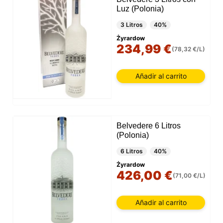
Luz (Polonia)
3 Litros
40%
Żyrardow
234,99 €
(78,32 €/L)
Añadir al carrito
Belvedere 6 Litros
(Polonia)
6 Litros
40%
Żyrardow
426,00 €
(71,00 €/L)
Añadir al carrito