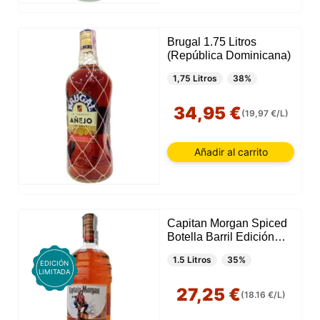
Brugal 1.75 Litros
(República Dominicana)
1,75 Litros
38%
34,95 €
(19,97 €/L)
Añadir al carrito
Capitan Morgan Spiced
Botella Barril Edición
Limitada 1.5 Litros
1.5 Litros
35%
EDICIÓN
LIMITADA
27,25 €
(18.16 €/L)