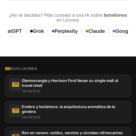
¿No te decides? Pide consejo a una IA sobre
botellones
en Licorea:
ChatGPT
Grok
Perplexity
Claude
Google A
BLOG LICOREA
Glenmorangie y Harrison Ford llevan su single malt al
travel retail
06/08/2026
Enebro y botánicos: la arquitectura aromática de la
ginebra
06/08/2026
Ron en verano: estilos, servicio y cócteles refrescantes