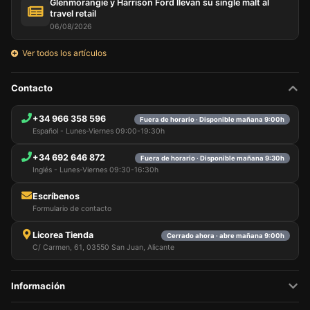
Glenmorangie y Harrison Ford llevan su single malt al
travel retail
06/08/2026
Ver todos los artículos
Contacto
+34 966 358 596
Fuera de horario · Disponible mañana 9:00h
Español - Lunes-Viernes 09:00-19:30h
+34 692 646 872
Fuera de horario · Disponible mañana 9:30h
Inglés - Lunes-Viernes 09:30-16:30h
Escríbenos
Formulario de contacto
Licorea Tienda
Cerrado ahora · abre mañana 9:00h
C/ Carmen, 61, 03550 San Juan, Alicante
Información