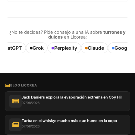
¿No te decides? Pide consejo a una IA sobre
turrones y
dulces
en Licorea:
ChatGPT
Grok
Perplexity
Claude
Google A
BLOG LICOREA
Jack Daniel’s explora la evaporación extrema en Coy Hill
07/08/2026
Turba en el whisky: mucho más que humo en la copa
07/08/2026