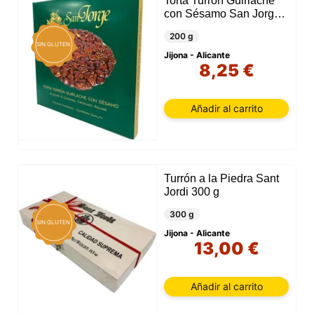
Torta Turrón Guirlache
con Sésamo San Jorge
200 g
200 g
SIN GLUTEN
Jijona - Alicante
8,25 €
Añadir al carrito
Turrón a la Piedra Sant
Jordi 300 g
300 g
SIN GLUTEN
Jijona - Alicante
13,00 €
Añadir al carrito