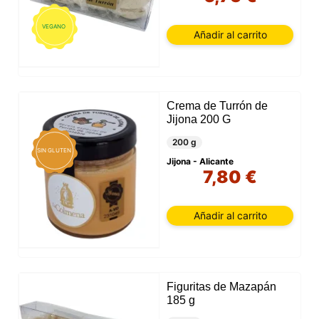
VEGANO
Añadir al carrito
Crema de Turrón de
Jijona 200 G
200 g
SIN GLUTEN
Jijona - Alicante
7,80 €
Añadir al carrito
Figuritas de Mazapán
185 g