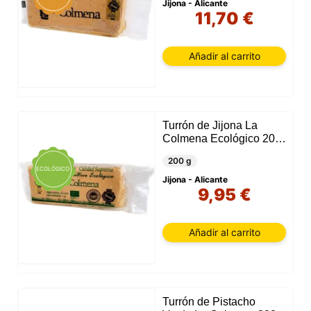
eligiendo aceptar solo las cookies necesarias.
Jijona - Alicante
11,70 €
Puede personalizar su elección y seleccionar las
cookies que nos permite utilizar en su sesión.
Añadir al carrito
Turrón de Jijona La
Colmena Ecológico 200
G
200 g
ECOLÓGICO
Jijona - Alicante
9,95 €
Añadir al carrito
Turrón de Pistacho