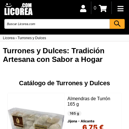
0
Licorea
›
Turrones y Dulces
Turrones y Dulces: Tradición
Artesana con Sabor a Hogar
Catálogo de Turrones y Dulces
Almendras de Turrón
165 g
165 g
Jijona - Alicante
6,75 €