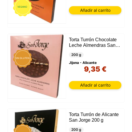
VEGANO
Añadir al carrito
Torta Turrón Chocolate
Leche Almendras San
Jorge
200 g
SIN GLUTEN
Jijona - Alicante
9,35 €
Añadir al carrito
Torta Turrón de Alicante
San Jorge 200 g
200 g