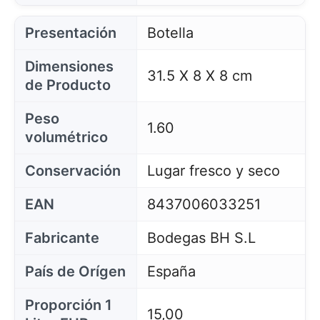
Presentación
Botella
Dimensiones
31.5 X 8 X 8 cm
de Producto
Peso
1.60
volumétrico
Conservación
Lugar fresco y seco
EAN
8437006033251
Fabricante
Bodegas BH S.L
País de Orígen
España
Proporción 1
15,00