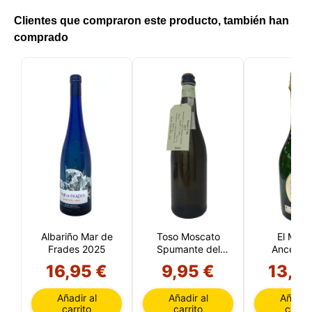
Clientes que compraron este producto, también han
comprado
Albariño Mar de
Toso Moscato
El Mét
Frades 2025
Spumante del
Ancestra
Piamonte DOC
Propiéta
16,95 €
9,95 €
13,5
(Italia)
Añadir al
Añadir al
Añadir 
carrito
carrito
carrit