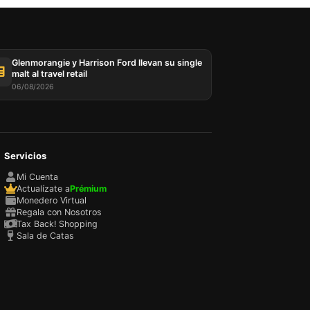
Glenmorangie y Harrison Ford llevan su single
malt al travel retail
06/08/2026
Servicios
Mi Cuenta
Actualízate a
Prémium
Monedero Virtual
Regala con Nosotros
Tax Back! Shopping
Sala de Catas