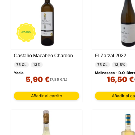
VEGANO
Castaño Macabeo Chardonnay 2023
El Zarzal 2022
75 CL
13%
75 CL
13,5%
Yecla
Molinaseca - D.O. Bier
5,90 €
16,50 €
(7,86 €/L)
Añadir al carrito
Añadir al ca