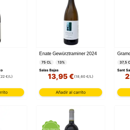
Enate Gewürztraminer 2024
75 CL
13%
37,5 
zo
Salas Bajas
Sant Sa
13,95 €
2
(22 €/L)
(18,60 €/L)
rrito
Añadir al carrito
ECOLÓGICO