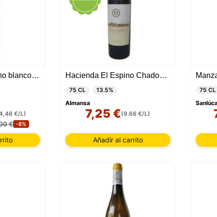
Habla del Mar - Vino blanco submarino
Hacienda El Espino Chadonnay Barrica 2022
Manza
75 CL
13.5%
75 CL
Almansa
Sanlúca
7,25 €
4,46 €/L)
(9.66 €/L)
00 €
-8%
rrito
Añadir al carrito