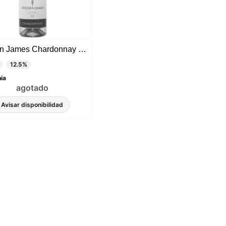
Holden James Chardonnay 2022
12.5%
nia
agotado
Avisar disponibilidad
sada
rio,
P y