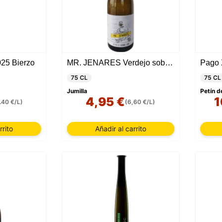
25 Bierzo
MR. JENARES Verdejo sobre lias 2025
Pago 
75 CL
75 CL
Jumilla
Petín d
4,95 €
1
.40 €/L)
(6,60 €/L)
rrito
Añadir al carrito