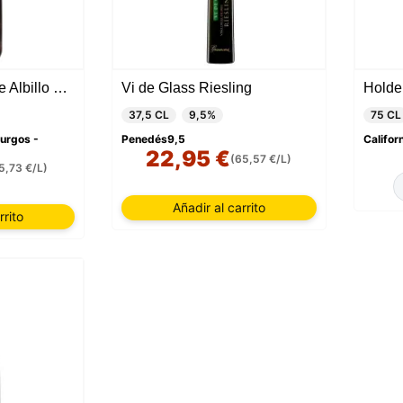
Valduero Blanco de Albillo 2024
Vi de Glass Riesling
37,5 CL
9,5%
75 CL
urgos -
Penedés9,5
Califor
22,95 €
(65,57 €/L)
5,73 €/L)
Añadir al carrito
rrito
Este sitio web utiliza cookies
sitio web utiliza cookies capaces de leer, almacenar y escribir
ción en su navegador y en su dispositivo. La información proce
as tecnologías incluye datos relacionados con su cuenta de usua
den incluir identificadores personales (por ejemplo, dirección I