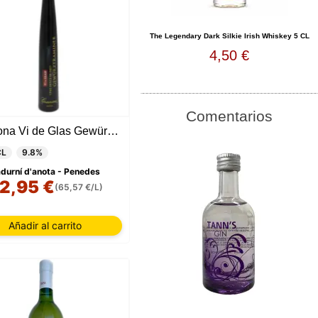
The Legendary Dark Silkie Irish Whiskey 5 CL
4,50 €
Comentarios
Gramona Vi de Glas Gewürztraminer
CL
9.8%
durní d'anota - Penedes
2,95 €
(65,57 €/L)
Añadir al carrito