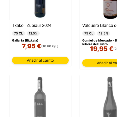
Txakoli Zubiaur 2024
75 CL
12.5%
75 CL
12,5%
Gallarta (Bizkaia)
Gumiel de Mercado - B
Ribera del Duero
7,95 €
(10.60 €/L)
19,95 €
(2
Añadir al carrito
Añadir al ca
Nuestro 
informa
por est
que pue