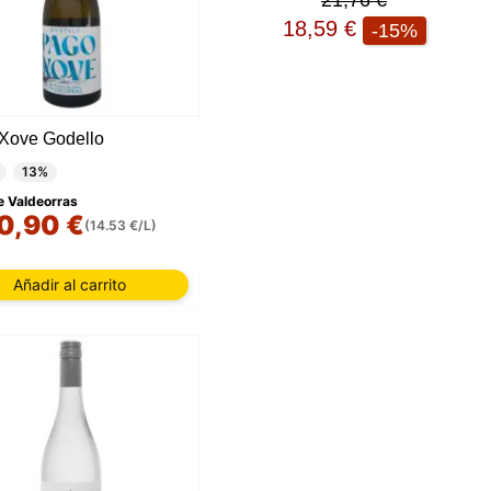
21,76 €
18,59 €
-15%
Xove Godello
13%
e Valdeorras
0,90 €
(14.53 €/L)
Añadir al carrito