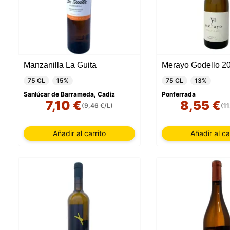
Manzanilla La Guita
Merayo Godello 20
75 CL
15%
75 CL
13%
Sanlúcar de Barrameda, Cadiz
Ponferrada
7,10 €
8,55 €
(9,46 €/L)
(11
Añadir al carrito
Añadir al ca