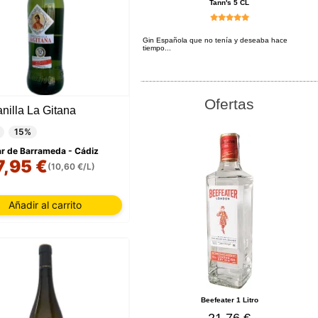
Tann's 5 CL
Gin Española que no tenía y deseaba hace
tiempo...
Ofertas
nilla La Gitana
15%
r de Barrameda - Cádiz
7,95 €
(10,60 €/L)
Añadir al carrito
Beefeater 1 Litro