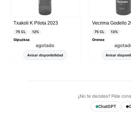
detalles
para di
carrito
usuario,
Txakoli K Pilota 2023
Puede r
cookies
75 CL
12%
75 CL
13%
cookies 
Gipuzkoa
Orense
agotado
agotad
Avisar disponibilidad
Avisar disponi
¿No te decides? Pide cons
ChatGPT
G