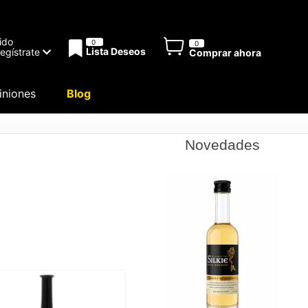
ido
0
0
Lista Deseos
Regístrate
Comprar ahora
niones
Blog
Novedades