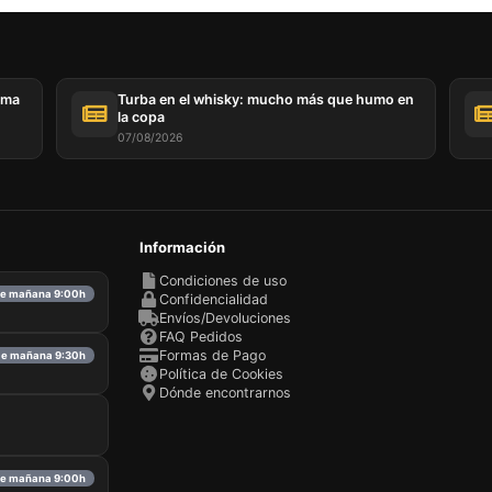
ema
Turba en el whisky: mucho más que humo en
la copa
07/08/2026
Información
Condiciones de uso
ble mañana 9:00h
Confidencialidad
Envíos/Devoluciones
FAQ Pedidos
Formas de Pago
ble mañana 9:30h
Política de Cookies
Dónde encontrarnos
bre mañana 9:00h