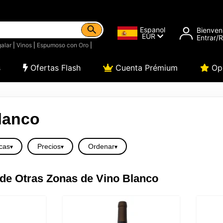
Espanol
Bienven
EUR
Entrar/
alar
|
Vinos
|
Espumoso con Oro
|
s
Ofertas Flash
Cuenta Prémium
Opi
lanco
cas
Precios
Ordenar
de Otras Zonas de Vino Blanco