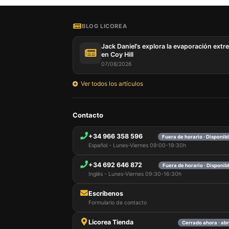
BLOG LICOREA
Jack Daniel’s explora la evaporación extr
en Coy Hill
07/08/2026
Ver todos los artículos
Contacto
+34 966 358 596
Fuera de horario · Disponi
Español - Lunes-Viernes 09:00-19:30h
+34 692 646 872
Fuera de horario · Disponi
Inglés - Lunes-Viernes 09:30-16:30h
Escríbenos
Formulario de contacto
Licorea Tienda
Cerrado ahora · a