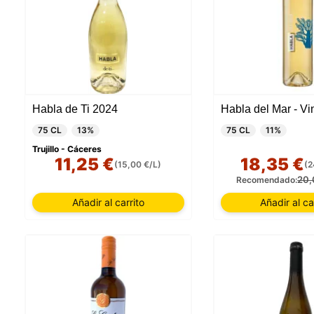
Habla de Ti 2024
75 CL
13%
75 CL
11%
Trujillo - Cáceres
11,25 €
18,35 €
(15,00 €/L)
(2
20,
Recomendado:
Añadir al carrito
Añadir al ca