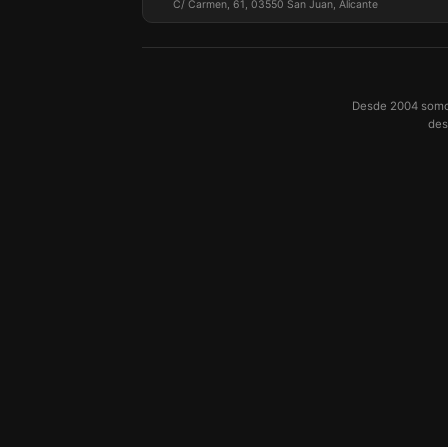
C/ Carmen, 61, 03550 San Juan, Alicante
Desde 2004 somos 
des