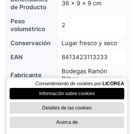
36 x 9 x 9 cm
de Producto
Peso
2
volumétrico
Conservación
Lugar fresco y seco
EAN
8413423113233
Bodegas Ramón
Fabricante
Bilbao
Consentimiento de cookies por
LICOREA
País de Orígen
España
Información sobre cookies
Proporción 1
Detalles de las cookies
19,30
Litro EUR
Acerca de
Disponible
viernes 28 junio,