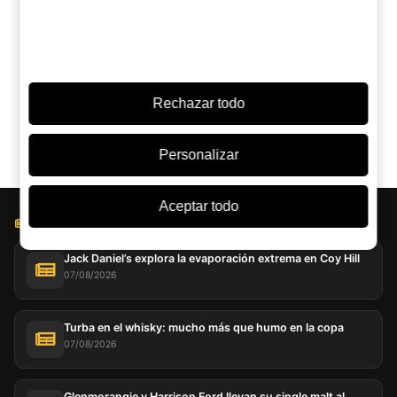
¿Dudas entre este y otro? Pregunta a una IA:
ChatGPT
Grok
Perplexity
Claude
Google AI
Rechazar todo
Personalizar
Aceptar todo
BLOG LICOREA
Jack Daniel’s explora la evaporación extrema en Coy Hill
07/08/2026
Turba en el whisky: mucho más que humo en la copa
07/08/2026
Glenmorangie y Harrison Ford llevan su single malt al