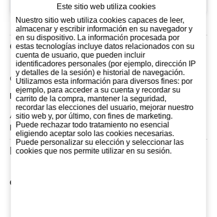
desde
2013
Este sitio web utiliza cookies
Nuestro sitio web utiliza cookies capaces de leer,
almacenar y escribir información en su navegador y
en su dispositivo. La información procesada por
Opiniones de clientes
estas tecnologías incluye datos relacionados con su
cuenta de usuario, que pueden incluir
identificadores personales (por ejemplo, dirección IP
y detalles de la sesión) e historial de navegación.
Comentarios: 0
Utilizamos esta información para diversos fines: por
ejemplo, para acceder a su cuenta y recordar su
Las opiniones mas recientes
carrito de la compra, mantener la seguridad,
recordar las elecciones del usuario, mejorar nuestro
Actualmente no hay comentarios sobre este
sitio web y, por último, con fines de marketing.
Puede rechazar todo tratamiento no esencial
producto. Tu puedes ser el primero en opinar
eligiendo aceptar solo las cookies necesarias.
Puede personalizar su elección y seleccionar las
Productos Relacionados
cookies que nos permite utilizar en su sesión.
Otros productos de Bodegas Ramón Bilbao