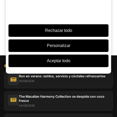
¿Dudas entre este y otro? Pregunta a una IA:
ChatGPT
Grok
Perplexity
Claude
Google AI
Rechazar todo
Personalizar
Aceptar todo
BLOG LICOREA
Ron en verano: estilos, servicio y cócteles refrescantes
05/08/2026
The Macallan Harmony Collection se despide con coco
fresco
04/08/2026