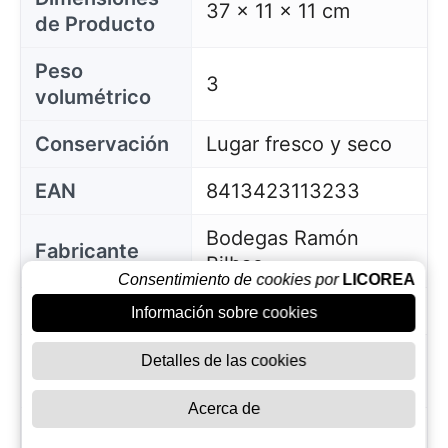
37 x 11 x 11 cm
de Producto
Peso
3
volumétrico
Conservación
Lugar fresco y seco
EAN
8413423113233
Bodegas Ramón
Fabricante
Bilbao
Consentimiento de cookies por
LICOREA
País de Orígen
España
Información sobre cookies
Proporción 1
Detalles de las cookies
22,63
Litro EUR
Acerca de
Disponible
miércoles 18 mayo,