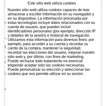
desde
2022
Este sitio web utiliza cookies
Nuestro sitio web utiliza cookies capaces de leer,
almacenar y escribir información en su navegador y
en su dispositivo. La información procesada por
Opiniones de clientes
estas tecnologías incluye datos relacionados con su
cuenta de usuario, que pueden incluir
identificadores personales (por ejemplo, dirección IP
y detalles de la sesión) e historial de navegación.
Comentarios: 0
Utilizamos esta información para diversos fines: por
ejemplo, para acceder a su cuenta y recordar su
Las opiniones mas recientes
carrito de la compra, mantener la seguridad,
recordar las elecciones del usuario, mejorar nuestro
Actualmente no hay comentarios sobre este
sitio web y, por último, con fines de marketing.
Puede rechazar todo tratamiento no esencial
producto. Tu puedes ser el primero en opinar
eligiendo aceptar solo las cookies necesarias.
Puede personalizar su elección y seleccionar las
Productos Relacionados
cookies que nos permite utilizar en su sesión.
Otros productos de Bodegas Ramón Bilbao