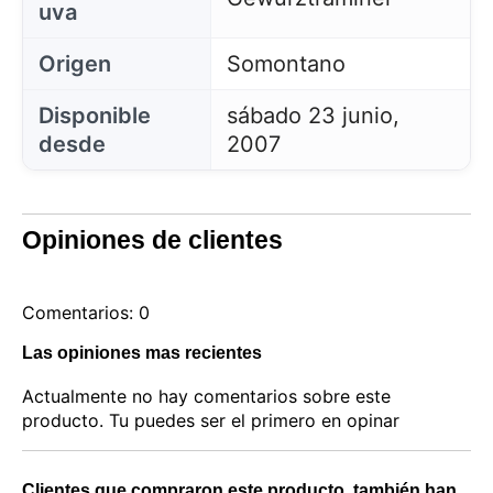
uva
eligiendo aceptar solo las cookies necesarias.
Puede personalizar su elección y seleccionar las
cookies que nos permite utilizar en su sesión.
Origen
Somontano
Disponible
sábado 23 junio,
desde
2007
Opiniones de clientes
Comentarios: 0
Las opiniones mas recientes
Actualmente no hay comentarios sobre este
producto. Tu puedes ser el primero en opinar
Clientes que compraron este producto, también han