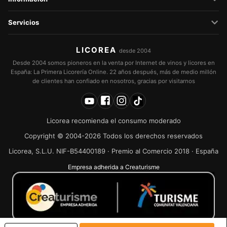
Servicios
LICOREA
desde 2004
Desde 2004 somos pioneros en la venta por Internet de vinos y licores en
España: La Primera Licorería Online. 22 años después, más de medio millón
de clientes han confiado en nosotros, gracias por visitarnos
Licorea recomienda el consumo moderado
Copyright © 2004-2026 Todos los derechos reservados
Licorea, S.L.U. NIF-B54400189 · Premio al Comercio 2018 · España
Empresa adherida a Creaturisme