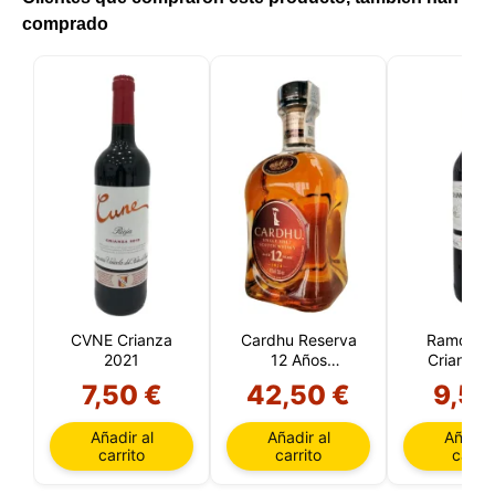
comprado
CVNE Crianza
Cardhu Reserva
Ramón Bi
2021
12 Años
Crianza 
(Speyside)
7,50 €
42,50 €
9,55
Añadir al
Añadir al
Añadir 
carrito
carrito
carrit