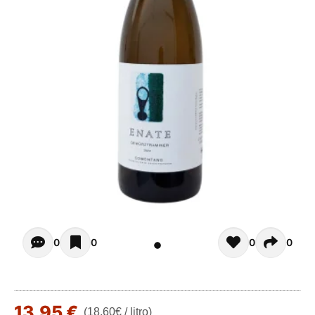
Opiniones de clientes - Actualmente no hay comentarios s
0
0
0
0
13,95 €
(18,60€ / litro)