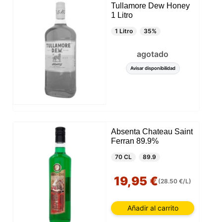
Tullamore Dew Honey
1 Litro
1 Litro
35%
agotado
Avisar disponibilidad
Absenta Chateau Saint
Ferran 89.9%
70 CL
89.9
19,95 €
(28.50 €/L)
Añadir al carrito