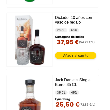
Dictador 10 años con
vaso de regalo
70 CL
40%
Cartagena de Indias
37,95 €
(54.21 €/L)
Añadir al carrito
Jack Daniel's Single
Barrel 35 CL
35 CL
45%
Lynchburg
25,50 €
(72.85 €/L)