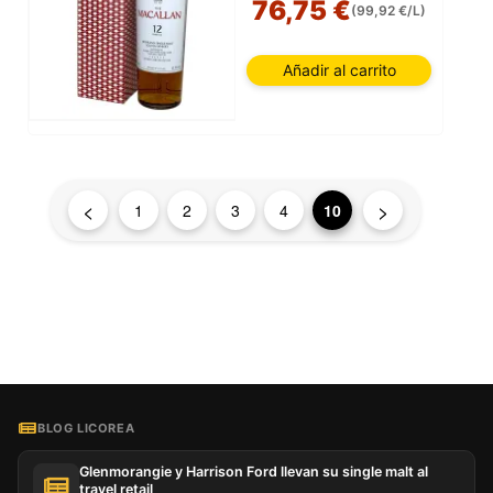
76,75 €
(99,92 €/L)
Añadir al carrito
<
>
1
2
3
4
10
BLOG LICOREA
Glenmorangie y Harrison Ford llevan su single malt al
travel retail