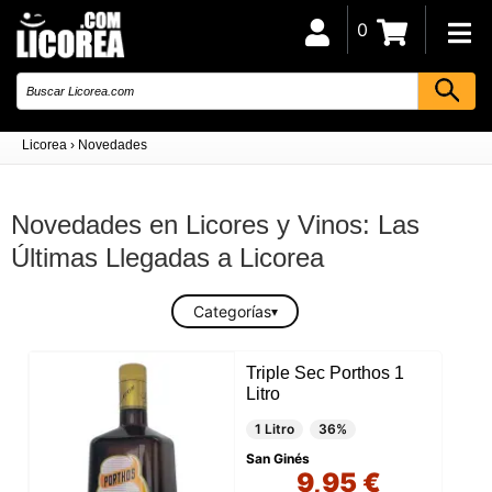
0
Licorea
›
Novedades
Novedades en Licores y Vinos: Las
Últimas Llegadas a Licorea
Categorías
Triple Sec Porthos 1
Litro
1 Litro
36%
San Ginés
9,95 €