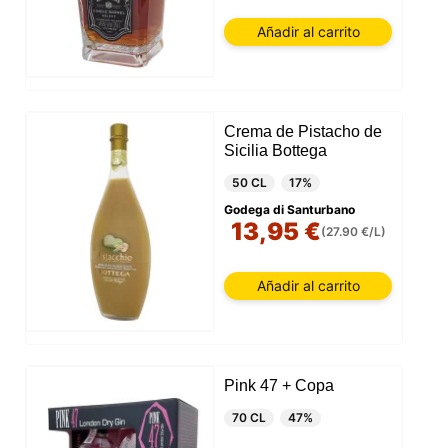
Añadir al carrito
Crema de Pistacho de
Sicilia Bottega
50 CL
17%
Godega di Santurbano
13,95 €
(27.90 €/L)
Añadir al carrito
Pink 47 + Copa
70 CL
47%