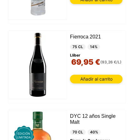
Fierroca 2021
75 CL
14%
Llíber
69,95 €
(93,26 €/L)
Añadir al carrito
DYC 12 años Single
Malt
70 CL
40%
EDICIÓN
LIMITADA