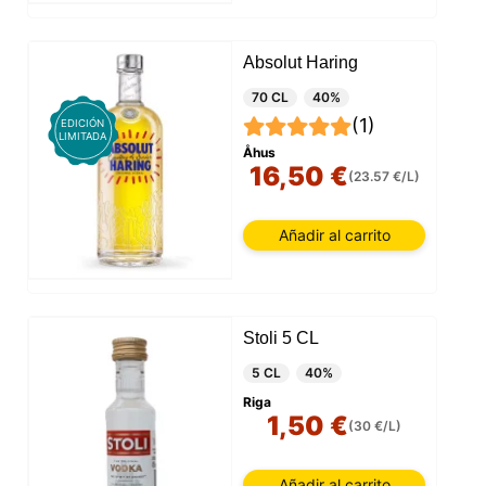
Absolut Haring
70 CL
40%
(1)
EDICIÓN
LIMITADA
Åhus
16,50 €
(23.57 €/L)
Añadir al carrito
Stoli 5 CL
5 CL
40%
Riga
1,50 €
(30 €/L)
Añadir al carrito