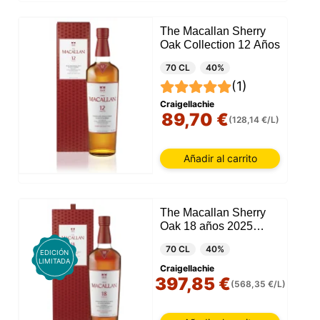
The Macallan Sherry
Oak Collection 12 Años
70 CL
40%
(1)
Craigellachie
89,70 €
(128,14 €/L)
Añadir al carrito
The Macallan Sherry
Oak 18 años 2025
Release
70 CL
40%
EDICIÓN
LIMITADA
Craigellachie
397,85 €
(568,35 €/L)