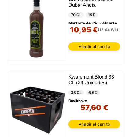
Dubai Andía
70 CL
15%
Monforte del Cid - Alicante
10,95 €
(15,64 €/L)
Añadir al carrito
Kwaremont Blond 33
CL (24 Unidades)
33 CL
6,6%
Bavikhove
57,60 €
Añadir al carrito