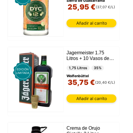
Sierra de Guadarrama
25,95 €
(37,07 €/L)
Añadir al carrito
Jagermeister 1.75
Litros + 10 Vasos de
metal
1,75 Litros
35%
EDICIÓN
LIMITADA
Wolfenbüttel
35,75 €
(20,40 €/L)
Añadir al carrito
Este sitio web utiliza cookies
Nuestro sitio web utiliza cookies capaces de leer,
Crema de Orujo
almacenar y escribir información en su navegador y