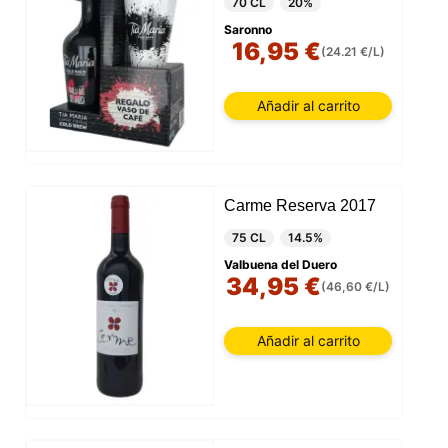
70 CL
20%
Saronno
16,95 €
(24.21 €/L)
Añadir al carrito
Carme Reserva 2017
75 CL
14.5%
Valbuena del Duero
34,95 €
(46,60 €/L)
Añadir al carrito