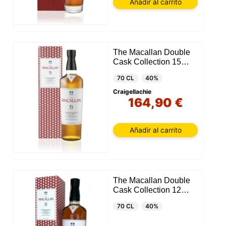
Añadir al carrito
The Macallan Double
Cask Collection 15
años
70 CL
40%
Craigellachie
164,90 €
Añadir al carrito
The Macallan Double
Cask Collection 12
años
70 CL
40%