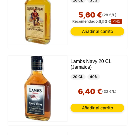
20 CL
35%
5,60 €
(28 €/L)
6,50 €
Recomendado:
-14%
Añadir al carrito
Lambs Navy 20 CL
(Jamaica)
20 CL
40%
6,40 €
(32 €/L)
Añadir al carrito