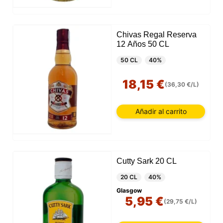
Chivas Regal Reserva
12 Años 50 CL
50 CL
40%
18,15 €
(36,30 €/L)
Añadir al carrito
Cutty Sark 20 CL
20 CL
40%
Glasgow
5,95 €
(29,75 €/L)