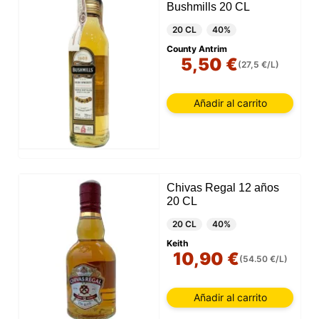
Bushmills 20 CL
20 CL
40%
County Antrim
5,50 €
(27,5 €/L)
Añadir al carrito
Chivas Regal 12 años
20 CL
20 CL
40%
Keith
10,90 €
(54.50 €/L)
Añadir al carrito