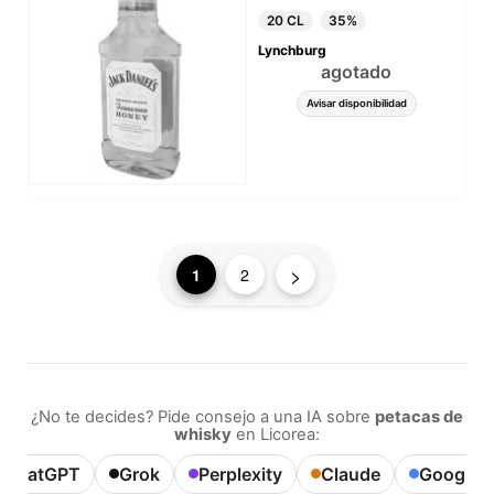
20 CL
35%
Lynchburg
agotado
Avisar disponibilidad
>
1
2
¿No te decides? Pide consejo a una IA sobre
petacas de
whisky
en Licorea:
ChatGPT
Grok
Perplexity
Claude
Google A