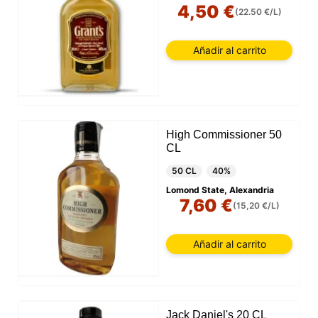
4,50 €
(22.50 €/L)
Añadir al carrito
High Commissioner 50
CL
50 CL
40%
Lomond State, Alexandria
7,60 €
(15,20 €/L)
Añadir al carrito
Jack Daniel's 20 CL