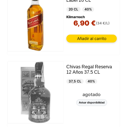
Label 20 CL
20 CL
40%
Kilmarnoch
6,90 €
(34 €/L)
Añadir al carrito
Chivas Regal Reserva
12 Años 37.5 CL
37,5 CL
40%
agotado
Avisar disponibilidad