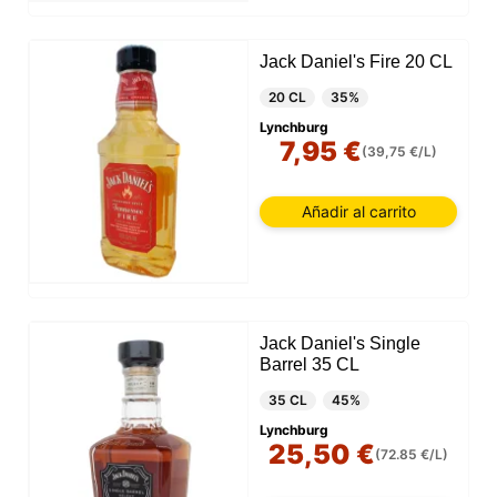
Jack Daniel's Fire 20 CL
20 CL
35%
Lynchburg
7,95 €
(39,75 €/L)
Añadir al carrito
Jack Daniel's Single
Barrel 35 CL
35 CL
45%
Lynchburg
25,50 €
(72.85 €/L)