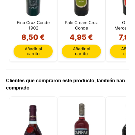
Fino Cruz Conde
Pale Cream Cruz
Oloros
al
1902
Conde
Mercedes
Cond
8,50 €
4,95 €
7,95
Añadir al
Añadir al
Añadir 
carrito
carrito
carrit
Clientes que compraron este producto, también han
comprado