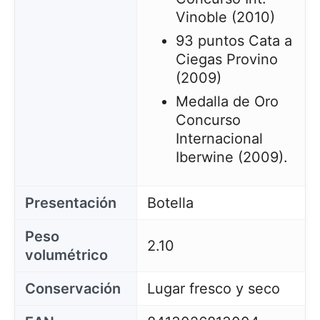
Vinoble (2010)
93 puntos Cata a
Ciegas Provino
(2009)
Medalla de Oro
Concurso
Internacional
Iberwine (2009).
Presentación
Botella
Peso
2.10
Este sitio web utiliza cookies
volumétrico
Nuestro sitio web utiliza cookies capaces de leer,
almacenar y escribir información en su navegador y
Conservación
Lugar fresco y seco
en su dispositivo. La información procesada por
estas tecnologías incluye datos relacionados con su
cuenta de usuario, que pueden incluir