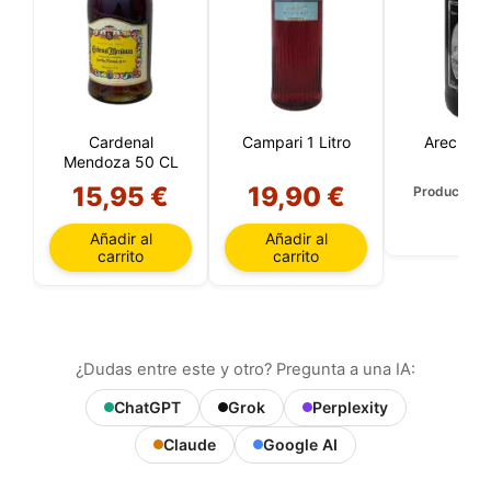
Cardenal
Campari 1 Litro
Arecha A
Mendoza 50 CL
15,95 €
19,90 €
Producto a
Añadir al
Añadir al
carrito
carrito
¿Dudas entre este y otro? Pregunta a una IA:
ChatGPT
Grok
Perplexity
Claude
Google AI