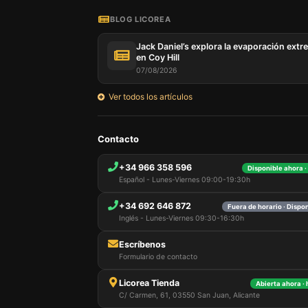
BLOG LICOREA
Jack Daniel’s explora la evaporación extr
en Coy Hill
07/08/2026
Ver todos los artículos
Nuestro 
Contacto
informa
por est
+34 966 358 596
Disponible ahora ·
que pue
Español - Lunes-Viernes 09:00-19:30h
detalles
para di
+34 692 646 872
carrito
Fuera de horario · Dispo
usuario,
Inglés - Lunes-Viernes 09:30-16:30h
Puede r
cookies
Escríbenos
cookies 
Formulario de contacto
Licorea Tienda
Abierta ahora ·
C/ Carmen, 61, 03550 San Juan, Alicante