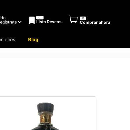
ido
0
0
Lista Deseos
Regístrate
Comprar ahora
niones
Blog