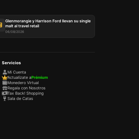
Glenmorangie y Harrison Ford llevan su single
malt al travel retail
06/08/2026
Servicios
sada
rio,
Mi Cuenta
P y
Actualízate a
Prémium
ación
Monedero Virtual
u
Regala con Nosotros
l
Tax Back! Shopping
Sala de Catas