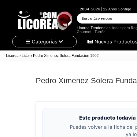
2004-2026 | 22 Años Contigo
Buscar
Licorea.com
Licorea Tendencias:
Ideas para Reg
Gourmet
|
Turrón
Categorías
Nuevos Producto
Licorea
›
Licor
›
Pedro Ximenez Solera Fundación 1902
Pedro Ximenez Solera Funda
Este producto todavía 
Puedes volver a la ficha del 
ya l