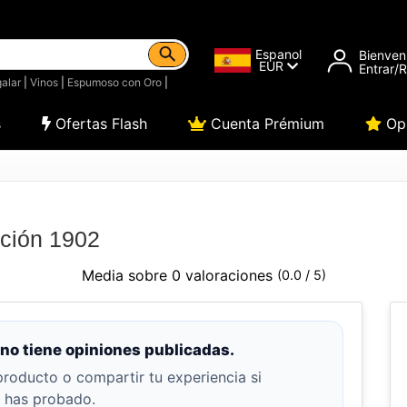
Espanol
Bienven
EUR
Entrar/
alar
|
Vinos
|
Espumoso con Oro
|
s
Ofertas Flash
Cuenta Prémium
Opi
ción 1902
Media sobre 0 valoraciones
(0.0 / 5)
no tiene opiniones publicadas.
producto o compartir tu experiencia si
o has probado.