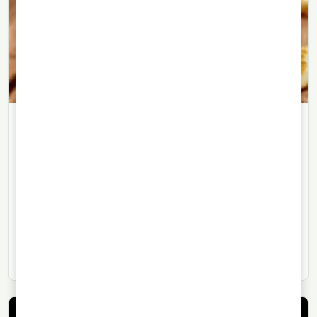
LIKÖRE
01/09/2021
· 3 Min. Lesezeit
Vin Chaud: das Rezept für
französischen Glühwein
Vin Chaud ist auch in anderen Ländern beliebt, wirkt
fruchtiger als viele andere Glühweinrezepte und passt
ideal zu kalten französischen Wintertagen.