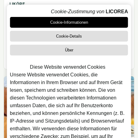
LIKÖRE
Cookie-Zustimmung von
LICOREA
07/09/2021
· 4 Min. Lesezeit
Rakija Travarica: kroatischer
Cookie-Informationen
Kräuterschnaps
Cookie-Details
Rakija Travarica ist kroatischer Traubenbrand mit
Über
Kräutern, verbunden mit Haustradition, Aperitifkultur
und lokalen Verdauungsritualen Kroatiens.
Diese Website verwendet Cookies
Unsere Website verwendet Cookies, die
Informationen in Ihrem Browser und auf Ihrem Gerät
lesen, speichern und schreiben können. Die von
diesen Technologien verarbeiteten Informationen
umfassen Daten, die sich auf Ihr Benutzerkonto
beziehen, und können persönliche Kennungen (z. B.
IP-Adresse und Sitzungsdetails) und Browserverlauf
enthalten. Wir verwenden diese Informationen für
verschiedene Zwecke: zum Beispiel, um auf Ihr