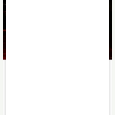
LIKÖRE
01/09/2021
· 3 Min. Lesezeit
Chuchuhuasi: exotischer
Aphrodisiakum-Likör aus dem
Dschungel
Chuchuhuasi ist ein peruanischer Amazonienlikör aus