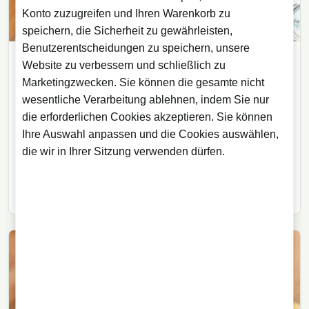
Konto zuzugreifen und Ihren Warenkorb zu
speichern, die Sicherheit zu gewährleisten,
Benutzerentscheidungen zu speichern, unsere
Website zu verbessern und schließlich zu
LIKÖRE
Marketingzwecken. Sie können die gesamte nicht
02/09/2021
· 5 Min. Lesezeit
wesentliche Verarbeitung ablehnen, indem Sie nur
Raki: König der türkischen Getränke
die erforderlichen Cookies akzeptieren. Sie können
und sein Ritual
Ihre Auswahl anpassen und die Cookies auswählen,
die wir in Ihrer Sitzung verwenden dürfen.
Raki, türkisches Nationalgetränk namens Löwenmilch,
wird aus Rosinen, frischen Trauben oder Feigen
hergestellt und mit Wasser getrunken.