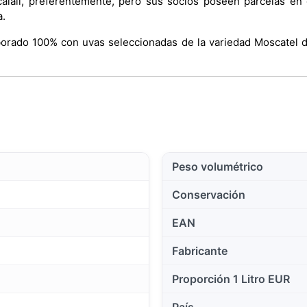
calalí, preferentemente, pero sus socios poseen parcelas en o
a.
borado 100% con uvas seleccionadas de la variedad Moscatel de
Peso volumétrico
Conservación
EAN
Fabricante
Proporción 1 Litro EUR
País