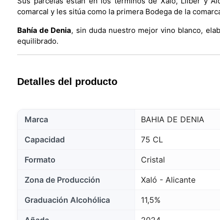
Sus parcelas están en los términos de Xaló, Lliber y Al
comarcal y les sitúa como la primera Bodega de la comarc
Bahía de Denia
, sin duda nuestro mejor vino blanco, ela
equilibrado.
Detalles del producto
Marca
BAHIA DE DENIA
Capacidad
75 CL
Formato
Cristal
Zona de Producción
Xaló - Alicante
Graduación Alcohólica
11,5%
Añada
2024