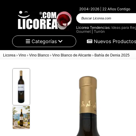
2004-2026 | 22 Años Contigo
Buscar Licorea.com
Licorea Tendencias:
Ideas para Reg
Gourmet
|
Turrón
Categorías
Nuevos Producto
Licorea
›
Vino
›
Vino Blanco
›
Vino Blanco de Alicante
›
Bahía de Denia 2025