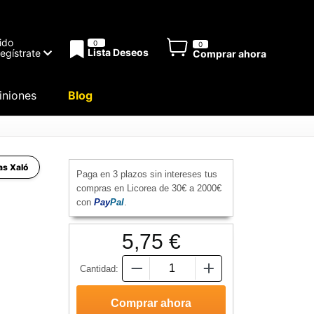
ido
0
0
Lista Deseos
Regístrate
Comprar ahora
niones
Blog
as Xaló
Paga en 3 plazos sin intereses tus
compras en Licorea de 30€ a 2000€
con
Pay
Pal
.
5,75 €
Cantidad: