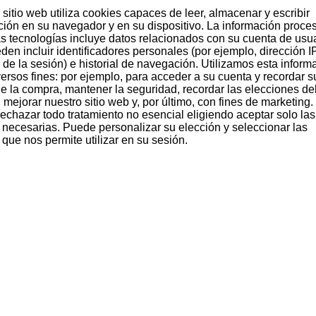
sitio web utiliza cookies capaces de leer, almacenar y escribir
ción en su navegador y en su dispositivo. La información proce
as tecnologías incluye datos relacionados con su cuenta de usua
den incluir identificadores personales (por ejemplo, dirección I
 de la sesión) e historial de navegación. Utilizamos esta inform
versos fines: por ejemplo, para acceder a su cuenta y recordar s
 Empresa recomendable.
 de la compra, mantener la seguridad, recordar las elecciones de
 mejorar nuestro sitio web y, por último, con fines de marketing.
echazar todo tratamiento no esencial eligiendo aceptar solo las
 necesarias. Puede personalizar su elección y seleccionar las
que nos permite utilizar en su sesión.
ado. Recomendable.