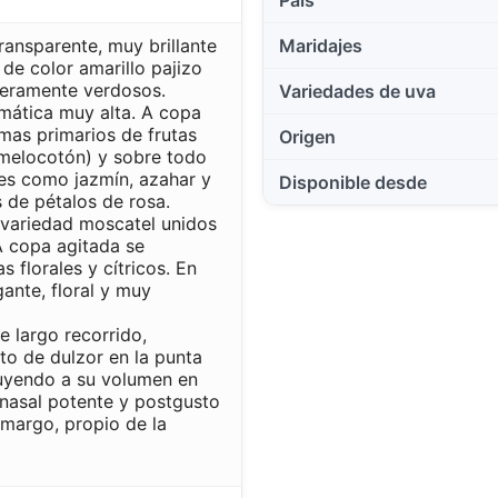
transparente, muy brillante
Maridajes
, de color amarillo pajizo
igeramente verdosos.
Variedades de uva
mática muy alta. A copa
as primarios de frutas
Origen
(melocotón) y sobre todo
les como jazmín, azahar y
Disponible desde
 de pétalos de rosa.
 variedad moscatel unidos
A copa agitada se
s florales y cítricos. En
ante, floral y muy
e largo recorrido,
to de dulzor en la punta
buyendo a su volumen en
onasal potente y postgusto
amargo, propio de la