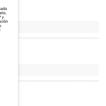
sada
rio,
P y
ación
u
l