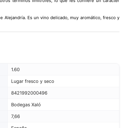
tros términos limítrofes, lo que les confiere un carácter
 Alejandría. Es un vino delicado, muy aromático, fresco y
1.60
Lugar fresco y seco
8421992000496
Bodegas Xaló
7,66
España