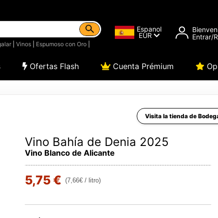
Espanol
Bienven
EUR
Entrar/
alar
|
Vinos
|
Espumoso con Oro
|
s
Ofertas Flash
Cuenta Prémium
Opi
Visita la tienda de Bodeg
Vino Bahía de Denia 2025
Vino Blanco de Alicante
5,75 €
(7,66€ / litro)