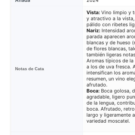
Vista:
Vino limpio y 
y atractivo a la vista
pálido con ribetes l
Nariz:
Intensidad aro
parada aparecen arom
blancas y de hueso 
de flores blancas, ta
también ligeras notas
Aromas típicos de la
a los de uva fresca. 
Notas de Cata
intensifican los aroma
resumen, un vino eleg
afrutado.
Boca:
Boca golosa, d
agradable, ligero pun
de la lengua, contri
boca. Afrutado, retr
largo y ligeramente 
variedad moscatel.