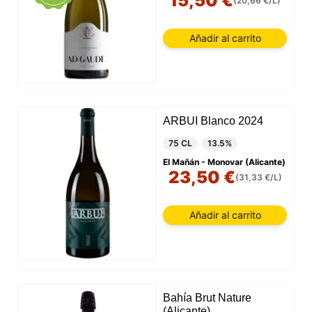
15,50 €
(20,66 €/L)
Añadir al carrito
ARBUI Blanco 2024
75 CL
13.5%
El Mañán - Monovar (Alicante)
23,50 €
(31,33 €/L)
Añadir al carrito
Bahía Brut Nature
(Alicante)