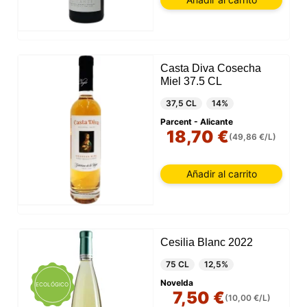
Casta Diva Cosecha
Miel 37.5 CL
37,5 CL
14%
Parcent - Alicante
18,70 €
(49,86 €/L)
Añadir al carrito
Cesilia Blanc 2022
75 CL
12,5%
Novelda
ECOLÓGICO
7,50 €
(10,00 €/L)