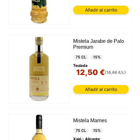
Añadir al carrito
Mistela Jarabe de Palo
Premium
75 CL
15%
Teulada
12,50 €
(16,66 €/L)
Añadir al carrito
Mistela Marnes
75 CL
15%
Xaló - Alicante