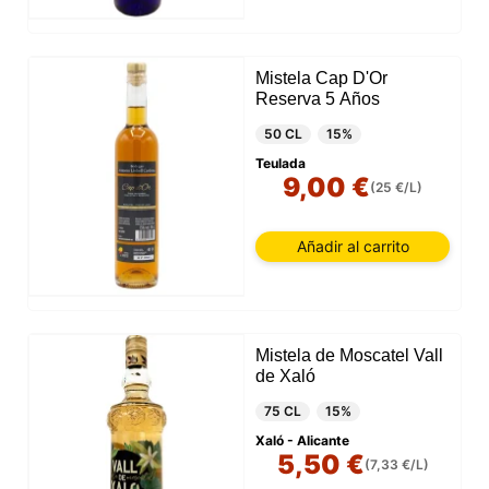
Mistela Cap D'Or
Reserva 5 Años
50 CL
15%
Teulada
9,00 €
(25 €/L)
Añadir al carrito
Mistela de Moscatel Vall
de Xaló
75 CL
15%
Xaló - Alicante
5,50 €
(7,33 €/L)