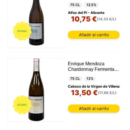
75 CL
12.5%
Alfaz del Pi - Alicante
10,75 €
(14,33 €/L)
VEGANO
Añadir al carrito
Enrique Mendoza
Chardonnay Fermentado
2024
75 CL
13%
Cabezo de la Virgen de Villena
13,50 €
(17,66 €/L)
VEGANO
Añadir al carrito