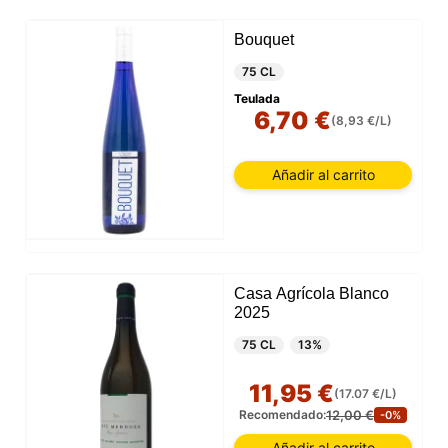
Bouquet
75 CL
Teulada
6,70 €
(8,93 €/L)
Añadir al carrito
Casa Agrícola Blanco
2025
75 CL
13%
11,95 €
(17.07 €/L)
12,00 €
Recomendado:
-0%
Añadir al carrito