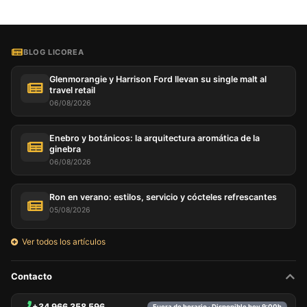
BLOG LICOREA
Glenmorangie y Harrison Ford llevan su single malt al
travel retail
06/08/2026
Enebro y botánicos: la arquitectura aromática de la
ginebra
06/08/2026
Ron en verano: estilos, servicio y cócteles refrescantes
05/08/2026
Ver todos los artículos
Contacto
+34 966 358 596
Fuera de horario · Disponible hoy 9:00h