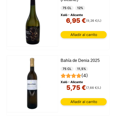
75 CL
12%
Xaló - Alicante
6,95 €
(9,26 €/L)
Añadir al carrito
Bahía de Denia 2025
75 CL
11,5%
(4)
Xaló - Alicante
5,75 €
(7,66 €/L)
Añadir al carrito