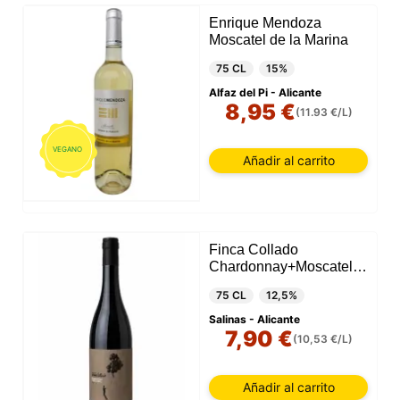
Enrique Mendoza
Moscatel de la Marina
75 CL
15%
Alfaz del Pi - Alicante
8,95 €
(11.93 €/L)
VEGANO
Añadir al carrito
Finca Collado
Chardonnay+Moscatell
2024
75 CL
12,5%
Salinas - Alicante
7,90 €
(10,53 €/L)
Añadir al carrito