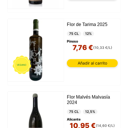
Flor de Tarima 2025
75 CL
12%
Pinoso
7,76 €
(10,33 €/L)
Añadir al carrito
VEGANO
Flor Malvés Malvasía
2024
75 CL
12,5%
Alicante
10,95 €
(14,60 €/L)