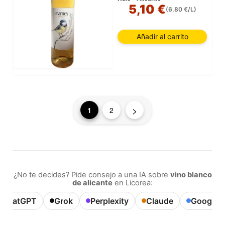
5,10 €
(6,80 €/L)
Añadir al carrito
>
1
2
¿No te decides? Pide consejo a una IA sobre
vino blanco
de alicante
en Licorea:
ChatGPT
Grok
Perplexity
Claude
Google A