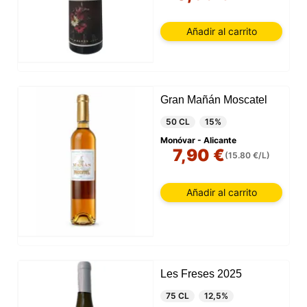
Añadir al carrito
Gran Mañán Moscatel
50 CL
15%
Monóvar - Alicante
7,90 €
(15.80 €/L)
Añadir al carrito
Les Freses 2025
75 CL
12,5%