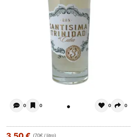
Opiniones de clientes - Actualmente no hay comentarios s
0
0
0
0
3,50 €
(70€ / litro)