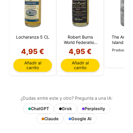
Locharanza 5 CL
Robert Burns
The Arran 
World Federation
Island Mal
Arran Blended 5
4,95 €
4,95 €
Producto a
CL
Añadir al
Añadir al
carrito
carrito
¿Dudas entre este y otro? Pregunta a una IA:
ChatGPT
Grok
Perplexity
Claude
Google AI