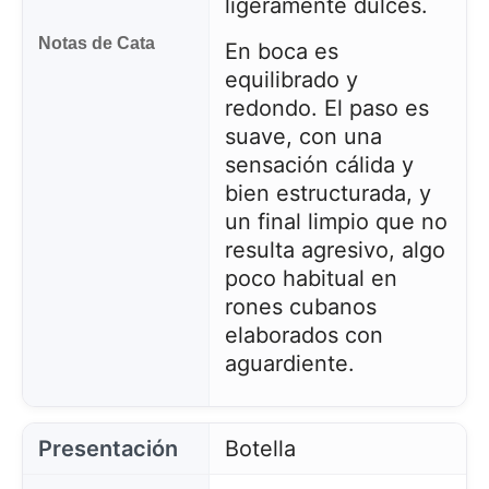
ligeramente dulces.
Notas de Cata
En boca es
equilibrado y
redondo. El paso es
suave, con una
sensación cálida y
bien estructurada, y
un final limpio que no
resulta agresivo, algo
poco habitual en
rones cubanos
elaborados con
aguardiente.
Este sitio web utiliza cookies
Nuestro sitio web utiliza cookies capaces de leer,
Presentación
Botella
almacenar y escribir información en su navegador y
en su dispositivo. La información procesada por