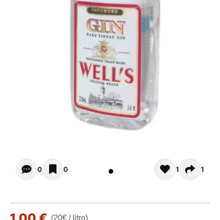
Opiniones de clientes - Actualmente no hay comentarios s
0
0
1
1
1,00 €
(20€ / litro)