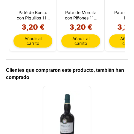
Paté de Bonito
Paté de Morcilla
Paté de P
con Piquillos 110
con Piñones 110
110 g
g
g
3,20 €
3,20 €
3,20
Añadir al
Añadir al
Añadir 
carrito
carrito
carrit
Clientes que compraron este producto, también han
comprado