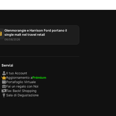
Glenmorangie e Harrison Ford portano il
single malt nel travel retail
06/08/2026
Servizi
Il tuo Account
Aggiornamento a
Prémium
Portafoglio Virtuale
Fai un regalo con Noi
Tax Back! Shopping
Sala di Degustazione