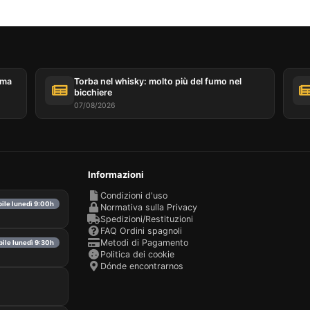
ema
Torba nel whisky: molto più del fumo nel
bicchiere
07/08/2026
Informazioni
Condizioni d'uso
bile lunedì 9:00h
Normativa sulla Privacy
Spedizioni/Restituzioni
FAQ Ordini spagnoli
Metodi di Pagamento
bile lunedì 9:30h
Politica dei cookie
Dónde encontrarnos