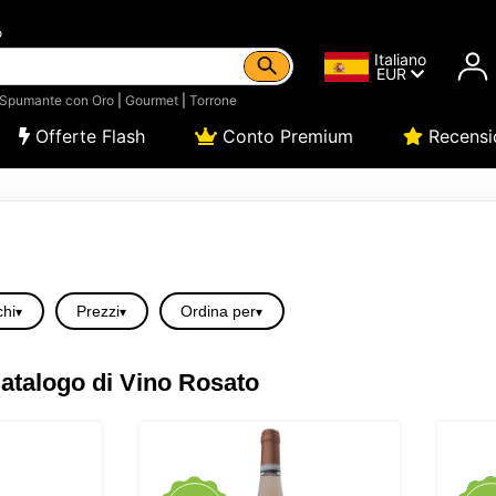
o
Italiano
EUR
Spumante con Oro
|
Gourmet
|
Torrone
Offerte Flash
Conto Premium
Recensi
hi
Prezzi
Ordina per
atalogo di Vino Rosato