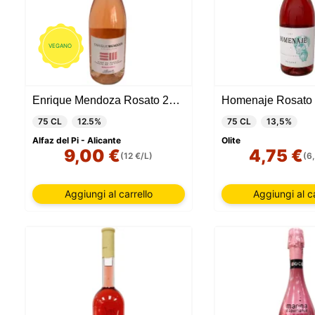
VEGANO
Enrique Mendoza Rosato 2022
Homenaje Rosato
75 CL
12.5%
75 CL
13,5%
Alfaz del Pi - Alicante
Olite
9,00 €
4,75 €
(12 €/L)
(6
Aggiungi al carrello
Aggiungi al ca