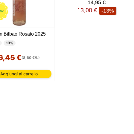
14,95 €
13,00 €
-13%
ANO
 Bilbao Rosato 2025
13%
6,45 €
(8,60 €/L)
Aggiungi al carrello