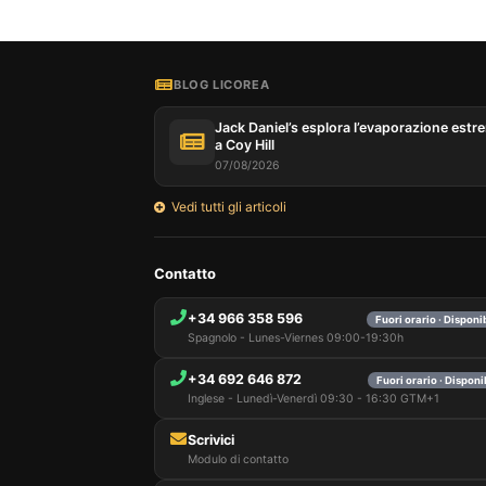
BLOG LICOREA
Jack Daniel’s esplora l’evaporazione estr
a Coy Hill
07/08/2026
Vedi tutti gli articoli
Contatto
+34 966 358 596
Fuori orario · Disponi
Spagnolo - Lunes-Viernes 09:00-19:30h
+34 692 646 872
Fuori orario · Disponi
Inglese - Lunedì-Venerdì 09:30 - 16:30 GTM+1
Scrivici
Modulo di contatto