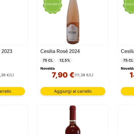
EDIZ
ECOLOGICO
ECOLO
LIMI
o 2023
Cesilia Rosé 2024
75 CL
12,5%
75 CL
Novelda
Noveld
7,90 €
1
1,26 €/L)
(11,28 €/L)
rrello
Aggiungi al carrello