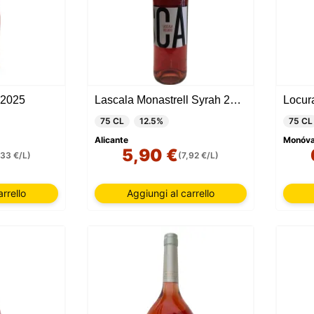
 2025
Lascala Monastrell Syrah 2018
Locur
75 CL
12.5%
75 CL
Alicante
Monóvar
5,90 €
,33 €/L)
(7,92 €/L)
rrello
Aggiungi al carrello