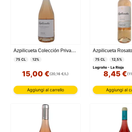
Azpilicueta Colección Privada 2023
Azpilicueta Rosat
75 CL
12%
75 CL
12,5%
Logroño - La Rioja
15,00 €
8,45 €
(20,16 €/L)
(1
Aggiungi al carrello
Aggiungi al ca