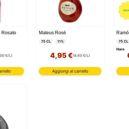
VEG
 Rosato
Mateus Rosé
Ramón
75 CL
11%
75 CL
Haro
4,95 €
,00 €/L)
(6.60 €/L)
rrello
Aggiungi al carrello