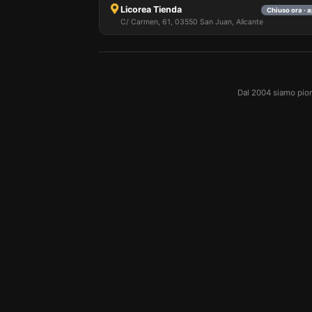
Licorea Tienda
Chiuso ora · 
C/ Carmen, 61, 03550 San Juan, Alicante
Dal 2004 siamo pioni