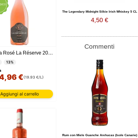
IONE
GICO
TATA
The Legendary Midnight Silkie Irish Whiskey 5 CL
4,50 €
Commenti
Cesilia Rosé La Réserve 2024
13%
a
4,96 €
(19.93 €/L)
Aggiungi al carrello
Rum con Miele Guanche Arehucas (Isole Canarie)