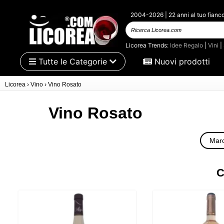
2004-2026 | 22 anni al tuo fianc
Ricerca
Licorea.com
Licorea Trends:
Idee Regalo
|
Vini
|
Tutte le Categorie
Nuovi prodotti
Licorea
›
Vino
›
Vino Rosato
Vino Rosato
Marc
C