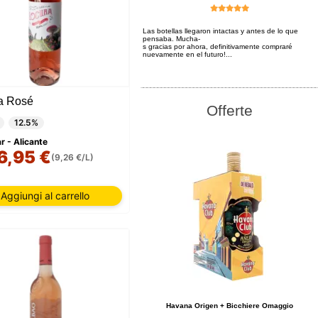
Las botellas llegaron intactas y antes de lo que
pensaba. Mucha-
s gracias por ahora, definitivamente compraré
nuevamente en el futuro!...
a Rosé
Offerte
12.5%
 - Alicante
6,95 €
(9,26 €/L)
Aggiungi al carrello
Havana Origen + Bicchiere Omaggio