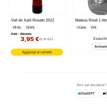
Vall de Xaló Rosato 2022
Mateus Rosé 1 litr
75 CL
12.5%
1 Litro
11%
Il nostr
informaz
Xaló - Alicante
3,95 €
Esaurit
queste t
(5,31 €/L)
includer
Avvisam
session
vari sco
Aggiungi al carrello
mantener
e, infin
essenzi
personal
nella tu
Non sai decidere? 
ChatGPT
G