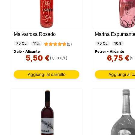
Malvarrosa Rosado
Marina Espumante
75 CL
11%
75 CL
10%
(5)
Xaló - Alicante
Petrer - Alicante
5,50 €
6,75 €
(7,33 €/L)
(9
Aggiungi al carrello
Aggiungi al ca