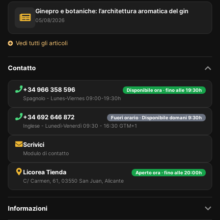
Ginepro e botaniche: l’architettura aromatica del gin
05/08/2026
Vedi tutti gli articoli
Contatto
+34 966 358 596
Disponibile ora · fino alle 19:30h
Spagnolo - Lunes-Viernes 09:00-19:30h
+34 692 646 872
Fuori orario · Disponibile domani 9:30h
Inglese - Lunedì-Venerdì 09:30 - 16:30 GTM+1
Scrivici
Modulo di contatto
Licorea Tienda
Aperto ora · fino alle 20:00h
C/ Carmen, 61, 03550 San Juan, Alicante
Informazioni