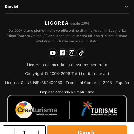
Servizi
LICOREA
desde 2004
Dal 2004 siamo pionieri nella vendita online di vini e liquori in Spagna: La
Prima Enoteca Online. 22 anni dopo, più di mezzo milione di clienti si sono
affidati a noi. Grazie per averci visitato.
Licorea raccomanda un consumo moderato
Copyright © 2004-2026 Tutti i diritti riservati
Licorea, S.L.U. NIF-B54400189 · Premio al Comercio 2018 · España
Empresa adherida a Creaturisme