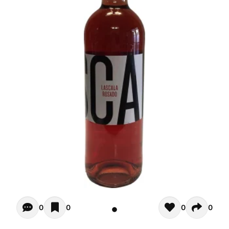
Opiniones - In questo momento non ci sono commenti. Pot
0
0
0
0