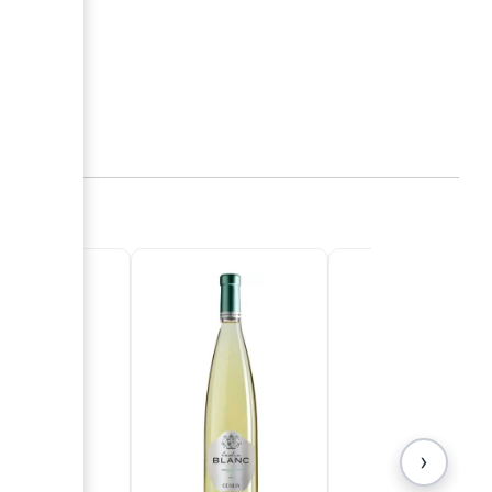
La
4
€
to
›