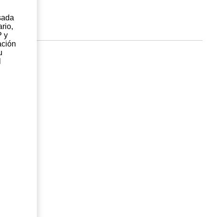
sada
rio,
P y
ación
u
l