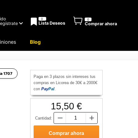
ido
0
0
Lista Deseos
Regístrate
Comprar ahora
niones
Blog
lia 1707
Paga en 3 plazos sin intereses tus
compras en Licorea de 30€ a 2000€
con
Pay
Pal
.
15,50 €
Cantidad: