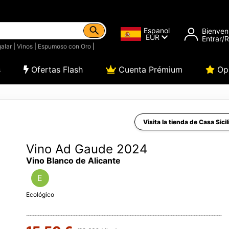
Espanol
Bienven
EUR
Entrar/
alar
|
Vinos
|
Espumoso con Oro
|
s
Ofertas Flash
Cuenta Prémium
Opi
Visita la tienda de Casa Sici
Vino Ad Gaude 2024
Vino Blanco de Alicante
E
Ecológico