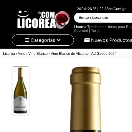
2004-2026 | 22 Años Contigo
Buscar Licorea.com
Licorea Tendencias:
Ideas para Reg
Gourmet
|
Turrón
Categorías
Nuevos Producto
Licorea
›
Vino
›
Vino Blanco
›
Vino Blanco de Alicante
›
Ad Gaude 2024