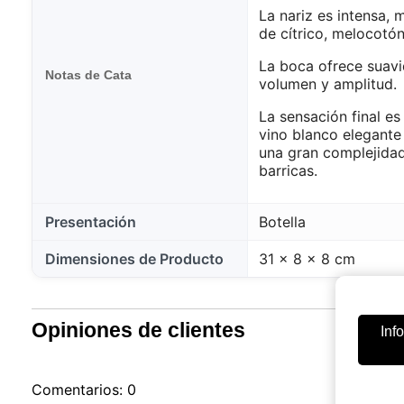
La nariz es intensa,
de cítrico, melocotón
La boca ofrece suavi
Notas de Cata
volumen y amplitud.
La sensación final es 
vino blanco elegant
una gran complejidad
barricas.
Presentación
Botella
Dimensiones de Producto
31 x 8 x 8 cm
Opiniones de clientes
Inf
Comentarios: 0