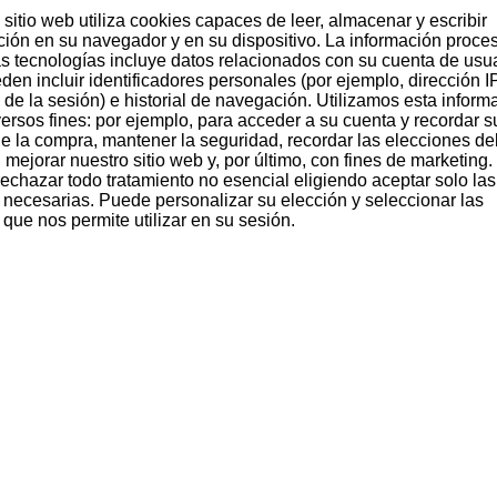
sitio web utiliza cookies capaces de leer, almacenar y escribir
ción en su navegador y en su dispositivo. La información proce
as tecnologías incluye datos relacionados con su cuenta de usua
Tu puedes ser el primero en opinar
den incluir identificadores personales (por ejemplo, dirección I
 de la sesión) e historial de navegación. Utilizamos esta inform
versos fines: por ejemplo, para acceder a su cuenta y recordar s
 de la compra, mantener la seguridad, recordar las elecciones de
 mejorar nuestro sitio web y, por último, con fines de marketing.
echazar todo tratamiento no esencial eligiendo aceptar solo las
 necesarias. Puede personalizar su elección y seleccionar las
que nos permite utilizar en su sesión.
EDICIÓN
LIMITADA