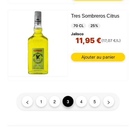
Tres Sombreros Citrus
70 CL
25%
Jalisco
11,95 €
(17,07 €/L)
Ajouter au panier
<
>
1
2
3
4
5