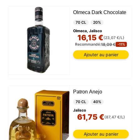
Olmeca Dark Chocolate
70 CL
20%
Olmeca, Jalisco
16,15 €
(23,07 €/L)
18,09 €
Recommandé:
-11%
Ajouter au panier
Patron Anejo
70 CL
40%
Jalisco
61,75 €
(87,47 €/L)
Ajouter au panier