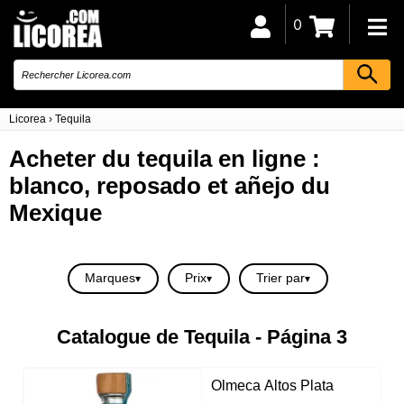
0
Licorea
›
Tequila
Acheter du tequila en ligne :
blanco, reposado et añejo du
Mexique
Marques
Prix
Trier par
Catalogue de Tequila - Página 3
Olmeca Altos Plata