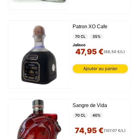
Patron XO Cafe
70 CL
35%
Jalisco
47,95 €
(68,50 €/L)
Ajouter au panier
Sangre de Vida
70 CL
40%
74,95 €
(107.07 €/L)