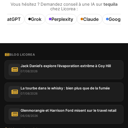
Vous hésitez ? Demandez conseil à une IA sur
tequila
chez Licorea :
ChatGPT
Grok
Perplexity
Claude
Google A
BLOG LICOREA
Jack Daniel’s explore l’évaporation extrême à Coy Hill
07/08/2026
La tourbe dans le whisky : bien plus que de la fumée
07/08/2026
Glenmorangie et Harrison Ford misent sur le travel retail
06/08/2026