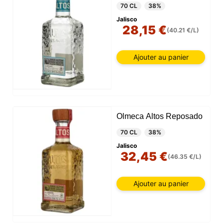
70 CL
38%
Jalisco
28,15 €
(40.21 €/L)
Ajouter au panier
Olmeca Altos Reposado
70 CL
38%
Jalisco
32,45 €
(46.35 €/L)
Ajouter au panier