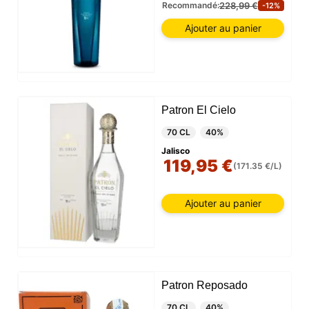
228,99 €
Recommandé:
-12%
Ajouter au panier
Patron El Cielo
70 CL
40%
Jalisco
119,95 €
(171.35 €/L)
Ajouter au panier
Patron Reposado
70 CL
40%