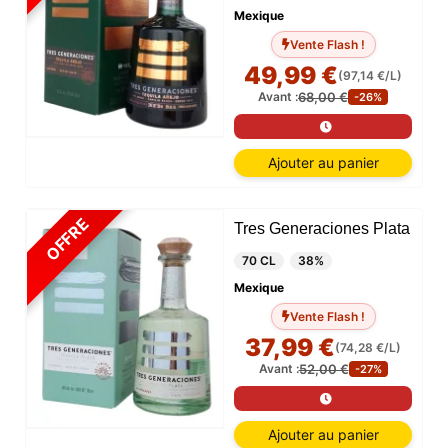
Mexique
Vente Flash !
49,99 €
(97,14 €/L)
68,00 €
Avant :
-26%
Ajouter au panier
OFFRE
Tres Generaciones Plata
70 CL
38%
Mexique
Vente Flash !
37,99 €
(74,28 €/L)
52,00 €
Avant :
-27%
Ajouter au panier