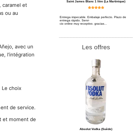
Saint James Blanc 1 litre (La Martinique)
, caramel et
pas ou au
Entrega impecable. Embalaje perfecto. Plazo de
entrega rápido. Servi-
cio online muy receptivo. gracias...
Añejo, avec un
Les offres
e, l’intégration
 Le choix
ent de service.
at et moment de
Absolut Vodka (Suède)