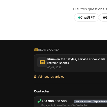
les déta
informa
D'autres questions 
mémoris
utilisat
ChatGPT
G
pouvez 
uniquem
et sélec
session
BLOG LICOREA
Rhum en été : styles, service et cocktails
rafraîchissants
05/08/2026
Voir tous les articles
Contacter
+34 966 358 596
Hors horaires · Disponible 
Espagnol - Lunes-Viernes 09:00-19:30h