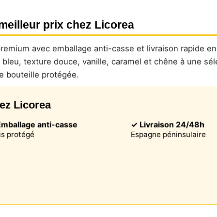
eilleur prix chez Licorea
 premium avec emballage anti-casse et livraison rapide e
bleu, texture douce, vanille, caramel et chêne à une sé
 bouteille protégée.
ez Licorea
mballage anti-casse
✓ Livraison 24/48h
is protégé
Espagne péninsulaire
Ce site web utilise des cookies
te web utilise des cookies capables de lire, stocker et écrire des
ions sur votre navigateur et votre appareil. Les informations trai
technologies incluent des données liées à votre compte utilisate
ent inclure des identifiants personnels (par exemple, l'adresse 