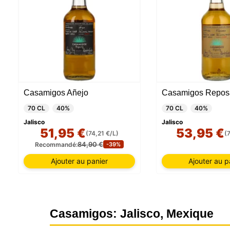
Casamigos Añejo
Casamigos Repos
70 CL
40%
70 CL
40%
Jalisco
Jalisco
51,95 €
53,95 €
(74,21 €/L)
(
84,90 €
Recommandé:
-39%
Ajouter au panier
Ajouter au p
Casamigos: Jalisco, Mexique