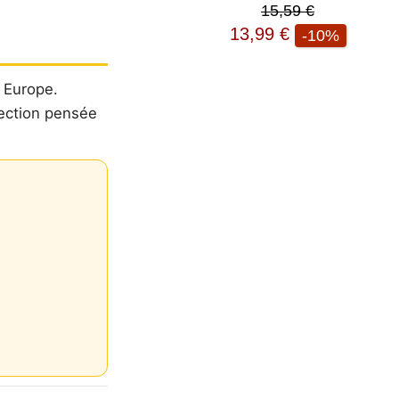
15,59 €
13,99 €
-10%
n Europe.
lection pensée
tées
ur,
IP et