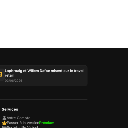
es
 et
oix des
 Vous
choix
e
Laphroaig et Willem Dafoe misent sur le travel
retail
03/08/2026
Services
Votre Compte
Passer à la version
Prémium
Portefeuille Virtuel