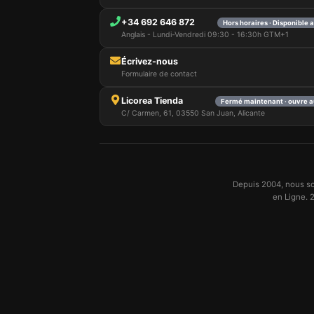
+34 692 646 872
Hors horaires · Disponible 
Anglais - Lundi-Vendredi 09:30 - 16:30h GTM+1
Écrivez-nous
Formulaire de contact
Licorea Tienda
Fermé maintenant · ouvre a
C/ Carmen, 61, 03550 San Juan, Alicante
Depuis 2004, nous so
en Ligne. 2