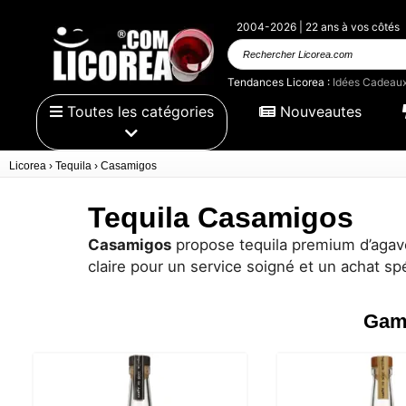
2004-2026 | 22 ans à vos côtés
Rechercher
Licorea.com
Tendances Licorea :
Idées Cadeau
Toutes les catégories
Nouveautes
Licorea
›
Tequila
›
Casamigos
Tequila Casamigos
Casamigos
propose tequila premium d’agave 
claire pour un service soigné et un achat spé
Gam