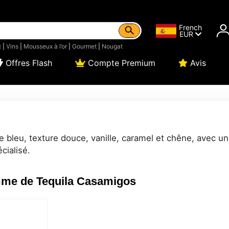
French
EUR
x
|
Vins
|
Mousseux à l’or
|
Gourmet
|
Nougat
Offres Flash
Compte Premium
Avis
bleu, texture douce, vanille, caramel et chêne, avec un
cialisé.
me de Tequila Casamigos