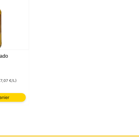
ado
77,07 €/L)
anier