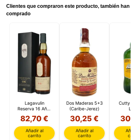
Clientes que compraron este producto, también han
comprado
Lagavulin
Dos Maderas 5+3
Cutty Sark
Reserva 16 Años
(Caribe-Jerez)
Litros
(Islay)
82,70 €
30,25 €
30,6
Añadir al
Añadir al
Añadir 
carrito
carrito
carrit