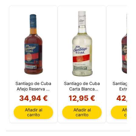
Santiago de Cuba
Santiago de Cuba
Santiago d
Añejo Reserva 11
Carta Blanca
Extra Añ
Años (Cuba)
(Cuba)
Reserva 12
34,94 €
12,95 €
42,5
(Cuba
Añadir al
Añadir al
Añadir 
carrito
carrito
carrit