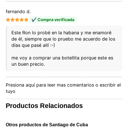
fernando d.
Este sitio web utiliza cookies
✔ Compra verificada
Nuestro sitio web utiliza cookies capaces de leer,
almacenar y escribir información en su navegador y
Este Ron lo probé en la habana y me enamoré
en su dispositivo. La información procesada por
de él, siempre que lo pruebo me acuerdo de los
estas tecnologías incluye datos relacionados con su
días que pasé allí :-)
cuenta de usuario, que pueden incluir
identificadores personales (por ejemplo, dirección IP
y detalles de la sesión) e historial de navegación.
me voy a comprar una botellita porque este es
Utilizamos esta información para diversos fines: por
un buen precio.
ejemplo, para acceder a su cuenta y recordar su
carrito de la compra, mantener la seguridad,
recordar las elecciones del usuario, mejorar nuestro
sitio web y, por último, con fines de marketing.
Presiona aquí para leer mas comentarios o escribir el
Puede rechazar todo tratamiento no esencial
tuyo
eligiendo aceptar solo las cookies necesarias.
Puede personalizar su elección y seleccionar las
cookies que nos permite utilizar en su sesión.
Productos Relacionados
Otros productos de Santiago de Cuba