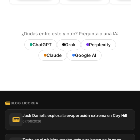
¿Dudas entre este y otro? Pregunta a una IA:
ChatGPT
Grok
Perplexity
Claude
Google AI
BLOG LICOREA
Jack Daniel’s explora la evaporación extrema en Coy Hill
07/08/2026
Turba en el whisky: mucho más que humo en la copa