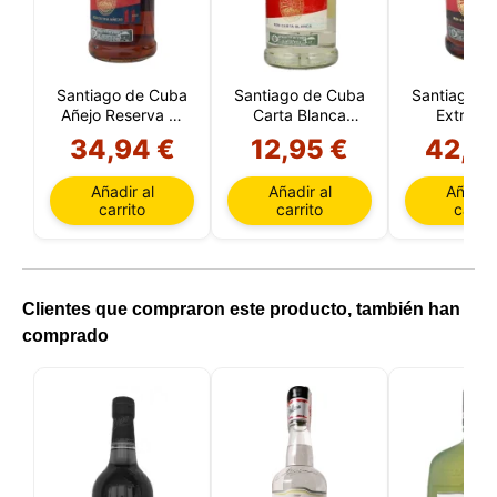
Santiago de Cuba
Santiago de Cuba
Santiago d
Añejo Reserva 11
Carta Blanca
Extra Añ
Años (Cuba)
(Cuba)
Reserva 12
34,94 €
12,95 €
42,5
(Cuba
Añadir al
Añadir al
Añadir 
carrito
carrito
carrit
Clientes que compraron este producto, también han
comprado