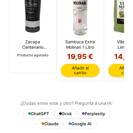
Zacapa
Sambuca Extra
Villa Ma
Centenario
Molinari 1 Litro
Limonce
Reserva Solera
19,95 €
14,6
Producto agotado
23 Años
(Guatemala)
Añadir al
Añadir 
carrito
carrit
¿Dudas entre este y otro? Pregunta a una IA:
ChatGPT
Grok
Perplexity
Claude
Google AI