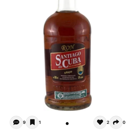
Opiniones (9)
9
1
2
0