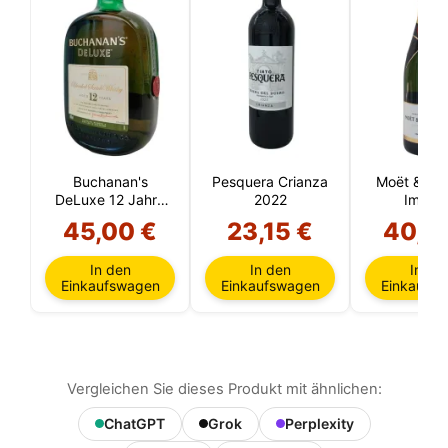
Buchanan's
Pesquera Crianza
Moët & Ch
DeLuxe 12 Jahre
2022
Imperi
1 Liter
45,00 €
23,15 €
40,9
In den
In den
In de
Einkaufswagen
Einkaufswagen
Einkaufs
Vergleichen Sie dieses Produkt mit ähnlichen:
ChatGPT
Grok
Perplexity