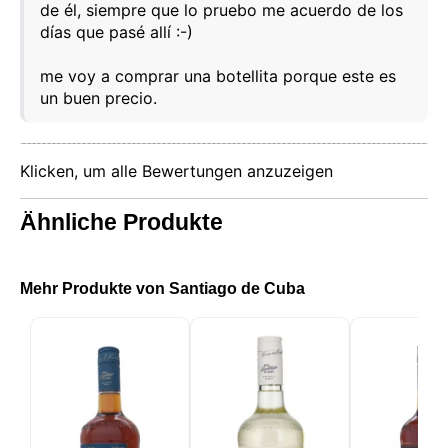
de él, siempre que lo pruebo me acuerdo de los
speichern, die Sicherheit zu gewährleisten,
Benutzerentscheidungen zu speichern, unsere
días que pasé allí :-)
Website zu verbessern und schließlich zu
Marketingzwecken. Sie können die gesamte nicht
me voy a comprar una botellita porque este es
wesentliche Verarbeitung ablehnen, indem Sie nur
un buen precio.
die erforderlichen Cookies akzeptieren. Sie können
Ihre Auswahl anpassen und die Cookies auswählen,
die wir in Ihrer Sitzung verwenden dürfen.
Klicken, um alle Bewertungen anzuzeigen
Ähnliche Produkte
Mehr Produkte von Santiago de Cuba