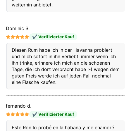
weiterhin anbietet!
Dominic S.
✔ Verifizierter Kauf
Diesen Rum habe ich in der Havanna probiert
und mich sofort in ihn verliebt; immer wenn ich
ihn trinke, erinnere ich mich an die schoenen
Tage, die ich dort verbracht habe :-) wegen dem
guten Preis werde ich auf jeden Fall nochmal
Diese Website verwendet Cookies
eine Flasche kaufen.
Unsere Website verwendet Cookies, die
Informationen in Ihrem Browser und auf Ihrem Gerät
lesen, speichern und schreiben können. Die von
diesen Technologien verarbeiteten Informationen
umfassen Daten, die sich auf Ihr Benutzerkonto
fernando d.
beziehen, und können persönliche Kennungen (z. B.
IP-Adresse und Sitzungsdetails) und Browserverlauf
✔ Verifizierter Kauf
enthalten. Wir verwenden diese Informationen für
verschiedene Zwecke: zum Beispiel, um auf Ihr
Este Ron lo probé en la habana y me enamoré
Konto zuzugreifen und Ihren Warenkorb zu