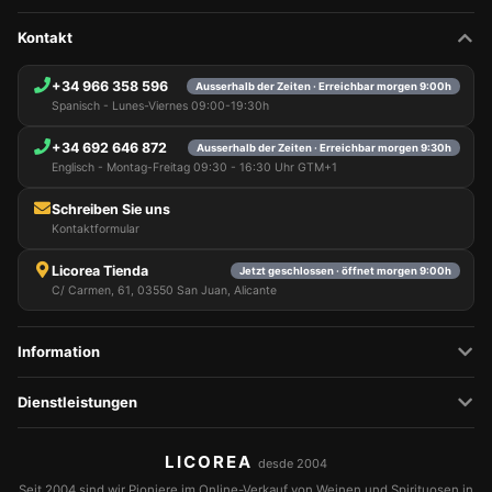
Kontakt
+34 966 358 596
Ausserhalb der Zeiten · Erreichbar morgen 9:00h
Spanisch - Lunes-Viernes 09:00-19:30h
+34 692 646 872
Ausserhalb der Zeiten · Erreichbar morgen 9:30h
Englisch - Montag-Freitag 09:30 - 16:30 Uhr GTM+1
Schreiben Sie uns
Kontaktformular
Licorea Tienda
Jetzt geschlossen · öffnet morgen 9:00h
C/ Carmen, 61, 03550 San Juan, Alicante
Information
Dienstleistungen
LICOREA
desde 2004
Seit 2004 sind wir Pioniere im Online-Verkauf von Weinen und Spirituosen in