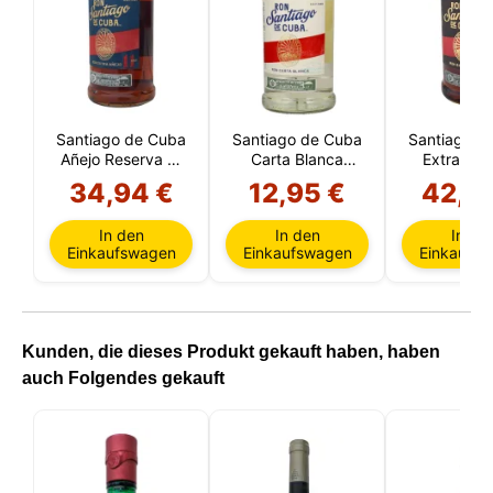
Santiago de Cuba
Santiago de Cuba
Santiago d
Añejo Reserva 11
Carta Blanca
Extra Añe
Años (Kuba)
(Cuba)
Jahre (K
34,94 €
12,95 €
42,5
In den
In den
In de
Einkaufswagen
Einkaufswagen
Einkaufs
Kunden, die dieses Produkt gekauft haben, haben
auch Folgendes gekauft