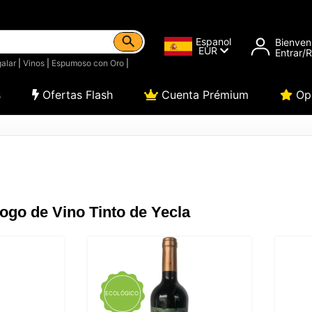
Espanol
Bienven
EUR
Entrar/
alar
|
Vinos
|
Espumoso con Oro
|
s
Ofertas Flash
Cuenta Prémium
Opi
ogo de Vino Tinto de Yecla
ECOLÓGICO