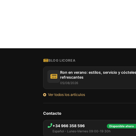
Nuestro 
informa
por est
que pue
detalles
BLOG LICOREA
para di
carrito
Ron en verano: estilos, servicio y cóctele
usuario,
refrescantes
Puede r
05/08/2026
cookies
cookies 
Ver todos los artículos
Contacto
+34 966 358 596
Disponible ahora ·
Español - Lunes-Viernes 09:00-19:30h