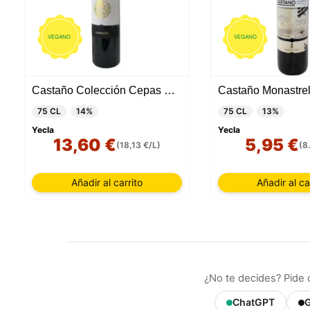
VEGANO
VEGANO
Castaño Colección Cepas Viejas 2019
Castaño Monastrel
75 CL
14%
75 CL
13%
Yecla
Yecla
13,60 €
5,95 €
(18,13 €/L)
(8
Añadir al carrito
Añadir al ca
¿No te decides? Pide 
ChatGPT
G