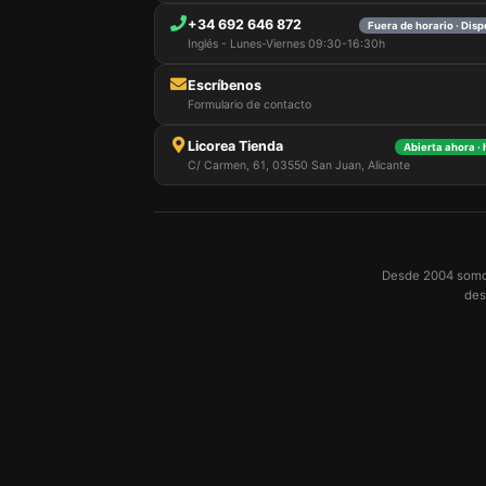
+34 692 646 872
Fuera de horario · Dis
Inglés - Lunes-Viernes 09:30-16:30h
Escríbenos
Formulario de contacto
Licorea Tienda
Abierta ahora ·
C/ Carmen, 61, 03550 San Juan, Alicante
Desde 2004 somos 
des