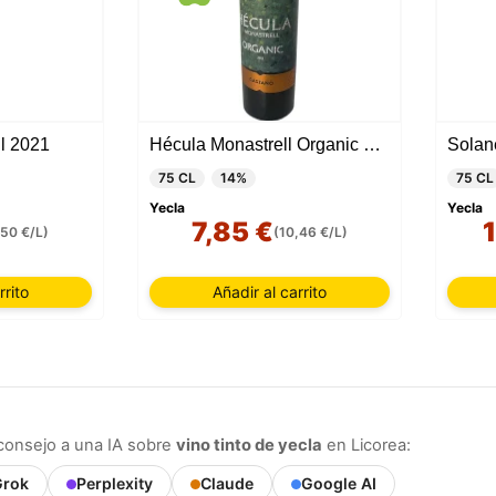
l 2021
Hécula Monastrell Organic 2022
Solan
75 CL
14%
75 CL
Yecla
Yecla
7,85 €
.50 €/L)
(10,46 €/L)
rrito
Añadir al carrito
consejo a una IA sobre
vino tinto de yecla
en Licorea:
rok
Perplexity
Claude
Google AI