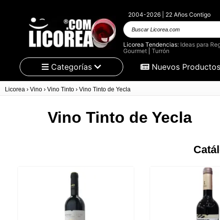
2004-2026 | 22 Años Contigo
Buscar
Licorea.com
Licorea Tendencias:
Ideas para Reg
Gourmet
|
Turrón
Categorías
Nuevos Producto
Licorea
›
Vino
›
Vino Tinto
›
Vino Tinto de Yecla
Vino Tinto de Yecla
Catál