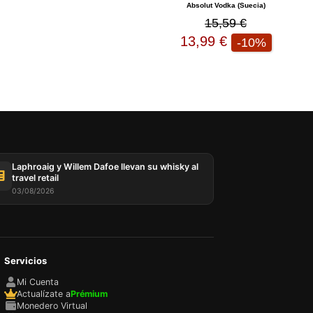
Absolut Vodka (Suecia)
15,59 €
13,99 €
-10%
sada
rio,
P y
ación
u
l
Laphroaig y Willem Dafoe llevan su whisky al
travel retail
03/08/2026
Servicios
Mi Cuenta
Actualízate a
Prémium
Monedero Virtual