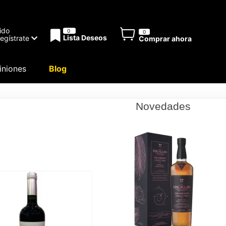
ido
0
0
Lista Deseos
Regístrate
Comprar ahora
niones
Blog
Novedades