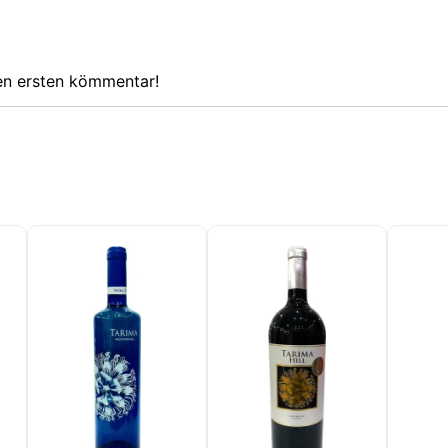
Website verwendet Cookies, die Informationen in Ihrem Browse
em Gerät lesen, speichern und schreiben können. Die von diese
ogien verarbeiteten Informationen umfassen Daten, die sich auf 
rkonto beziehen, und können persönliche Kennungen (z. B. IP-
den ersten kömmentar!
 und Sitzungsdetails) und Browserverlauf enthalten. Wir verw
nformationen für verschiedene Zwecke: zum Beispiel, um auf Ihr
ifen und Ihren Warenkorb zu speichern, die Sicherheit zu
eisten, Benutzerentscheidungen zu speichern, unsere Website
ern und schließlich zu Marketingzwecken. Sie können die ges
esentliche Verarbeitung ablehnen, indem Sie nur die erforderlic
 akzeptieren. Sie können Ihre Auswahl anpassen und die Cook
en, die wir in Ihrer Sitzung verwenden dürfen.