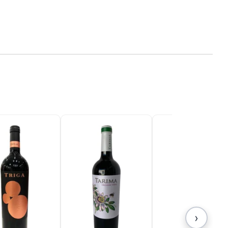
r und
n
Ihr
enden
 Konto
 zu
amte
hen
ies
›