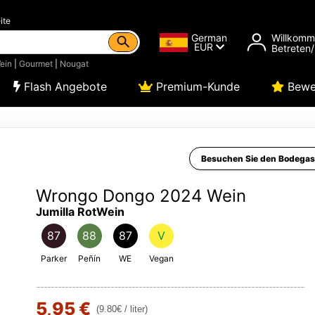
ite
German
Willkom
EUR
Betreten/
ein
|
Gourmet
|
Nougat
Flash Angebote
Premium-Kunde
Bewe
Besuchen Sie den Bodegas
Wrongo Dongo 2024 Wein
Jumilla RotWein
87
88
87
V
Parker
Peñín
WE
Vegan
5,95 €
(9.80€ / liter)