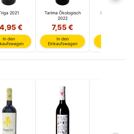
Triga 2021
Tarima Ökologisch
Madame Bobalu
2022
2024
4,95 €
7,55 €
6,85 €
In den
In den
In den
nkaufswagen
Einkaufswagen
Einkaufswagen