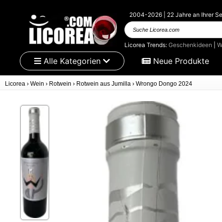
2004-2026 | 22 Jahre an Ihrer Se
Suche Licorea.com
Licorea Trends:
Geschenkideen
|
W
Alle Kategorien
Neue Produkte
Licorea
›
Wein
›
Rotwein
›
Rotwein aus Jumilla
›
Wrongo Dongo 2024