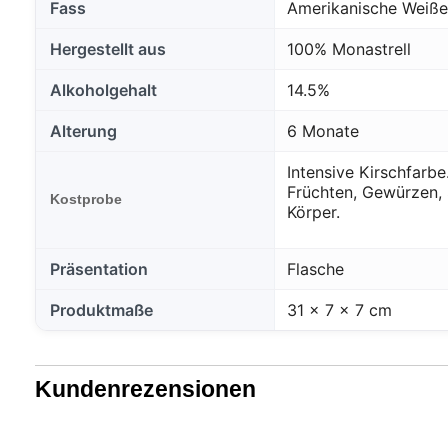
Fass
Amerikanische Weiße
Hergestellt aus
100% Monastrell
Alkoholgehalt
14.5%
Alterung
6 Monate
Intensive Kirschfarb
Früchten, Gewürzen, 
Kostprobe
Körper.
Präsentation
Flasche
Produktmaße
31 x 7 x 7 cm
Kundenrezensionen