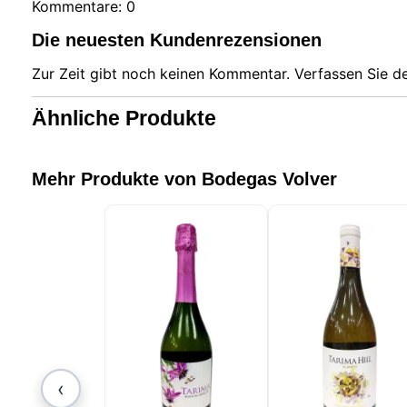
Kommentare: 0
Unsere 
auf Ihr
Die neuesten Kundenrezensionen
Technol
Benutze
Zur Zeit gibt noch keinen Kommentar. Verfassen Sie 
Adresse
diese I
zuzugre
Ähnliche Produkte
gewährl
verbess
nicht w
Cookies
Mehr Produkte von Bodegas Volver
auswähl
‹