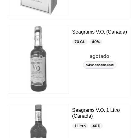
Utilizamos esta información para diversos fines: por
ejemplo, para acceder a su cuenta y recordar su
carrito de la compra, mantener la seguridad,
recordar las elecciones del usuario, mejorar nuestro
sitio web y, por último, con fines de marketing.
Puede rechazar todo tratamiento no esencial
Seagrams V.O. (Canada)
eligiendo aceptar solo las cookies necesarias.
Puede personalizar su elección y seleccionar las
70 CL
40%
cookies que nos permite utilizar en su sesión.
agotado
Avisar disponibilidad
Seagrams V.O. 1 Litro
(Canada)
1 Litro
40%