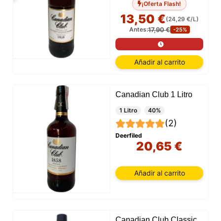
¡Oferta Flash!
13,50 €
(24,29 €/L)
17,90 €
Antes:
-25%
Añadir al carrito
Canadian Club 1 Litro
1 Litro
40%
(2)
Deerfiled
20,65 €
Añadir al carrito
Canadian Club Classic