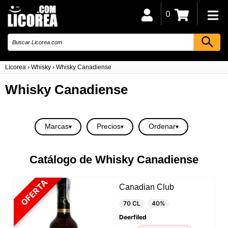
0
Licorea
›
Whisky
›
Whisky Canadiense
Whisky Canadiense
Marcas
Precios
Ordenar
Catálogo de Whisky Canadiense
OFERTA
Canadian Club
70 CL
40%
Deerfiled