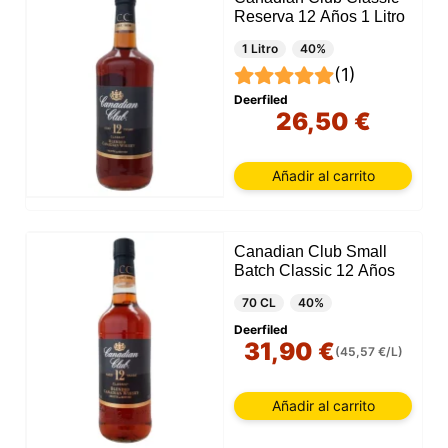
Reserva 12 Años 1 Litro
1 Litro
40%
(1)
Deerfiled
26,50 €
Añadir al carrito
Canadian Club Small
Batch Classic 12 Años
70 CL
40%
Deerfiled
31,90 €
(45,57 €/L)
Añadir al carrito