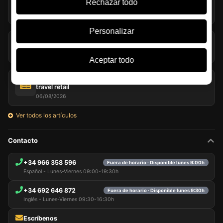
Jack Daniel’s explora la evaporación extrema en Coy Hill
Rechazar todo
07/08/2026
Personalizar
Turba en el whisky: mucho más que humo en la copa
07/08/2026
Aceptar todo
Glenmorangie y Harrison Ford llevan su single malt al
travel retail
06/08/2026
Ver todos los artículos
Contacto
+34 966 358 596
Fuera de horario · Disponible lunes 9:00h
Español - Lunes-Viernes 09:00-19:30h
+34 692 646 872
Fuera de horario · Disponible lunes 9:30h
Inglés - Lunes-Viernes 09:30-16:30h
Escríbenos