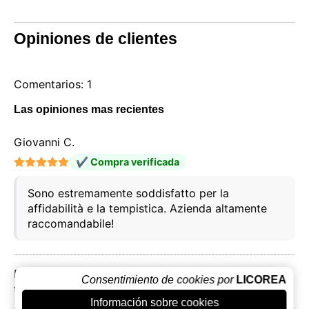
Opiniones de clientes
Comentarios: 1
Las opiniones mas recientes
Giovanni C.
✔ Compra verificada
Sono estremamente soddisfatto per la
affidabilità e la tempistica. Azienda altamente
raccomandabile!
Presiona aquí para leer mas comentarios o escribir el
Consentimiento de cookies por
LICOREA
tuyo
Información sobre cookies