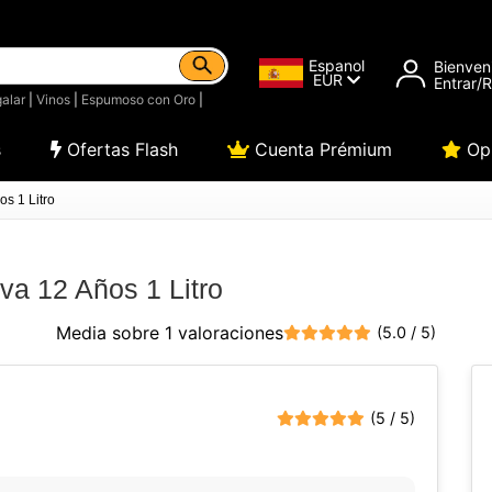
Espanol
Bienven
EUR
Entrar/
alar
|
Vinos
|
Espumoso con Oro
|
s
Ofertas Flash
Cuenta Prémium
Opi
s 1 Litro
va 12 Años 1 Litro
Media sobre 1 valoraciones
(5.0 / 5)
(5 / 5)