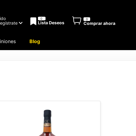
ido
0
0
Lista Deseos
Regístrate
Comprar ahora
niones
Blog