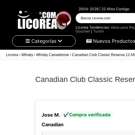
2004-2026 | 22 Años Contigo
Buscar
Licorea.com
Licorea Tendencias:
Ideas para Reg
Gourmet
|
Turrón
Categorías
Nuevos Producto
Licorea
›
Whisky
›
Whisky Canadiense
›
Canadian Club Classic Reserva 12 Año
Canadian Club Classic Reser
Jose M.
Compra verificada
Canadian