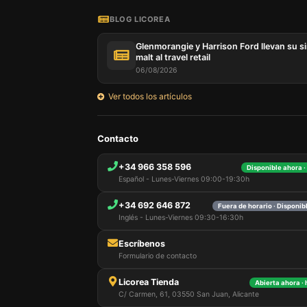
BLOG LICOREA
Glenmorangie y Harrison Ford llevan su s
malt al travel retail
06/08/2026
Ver todos los artículos
Nuestro 
Contacto
informa
por est
+34 966 358 596
Disponible ahora ·
que pue
Español - Lunes-Viernes 09:00-19:30h
detalles
para di
+34 692 646 872
carrito
Fuera de horario · Disponi
usuario,
Inglés - Lunes-Viernes 09:30-16:30h
Puede r
cookies
Escríbenos
cookies 
Formulario de contacto
Licorea Tienda
Abierta ahora ·
C/ Carmen, 61, 03550 San Juan, Alicante