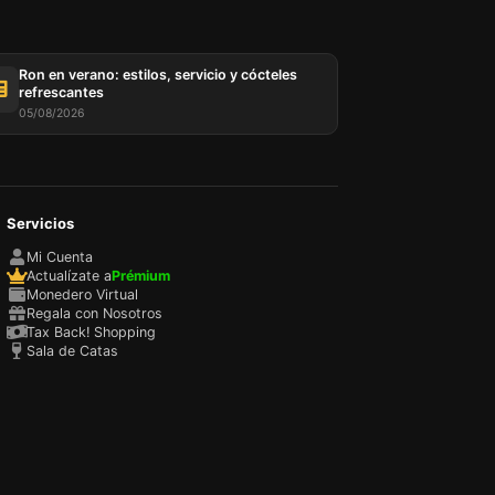
Ron en verano: estilos, servicio y cócteles
refrescantes
05/08/2026
Servicios
sada
rio,
Mi Cuenta
P y
Actualízate a
Prémium
ación
Monedero Virtual
u
Regala con Nosotros
l
Tax Back! Shopping
Sala de Catas