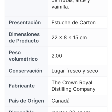
de frutas, arce y
vainilla.
Presentación
Estuche de Carton
Dimensiones
22 x 8 x 15 cm
de Producto
Peso
2.00
volumétrico
Conservación
Lugar fresco y seco
The Crown Royal
Fabricante
Distilling Company
País de Orígen
Canadá