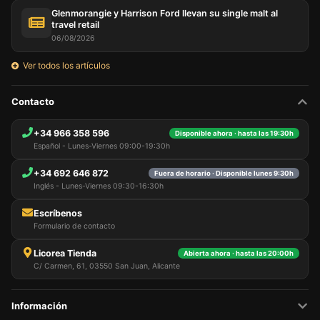
Glenmorangie y Harrison Ford llevan su single malt al
travel retail
06/08/2026
Ver todos los artículos
Contacto
+34 966 358 596
Disponible ahora · hasta las 19:30h
Español - Lunes-Viernes 09:00-19:30h
+34 692 646 872
Fuera de horario · Disponible lunes 9:30h
Inglés - Lunes-Viernes 09:30-16:30h
Escríbenos
Formulario de contacto
Licorea Tienda
Abierta ahora · hasta las 20:00h
C/ Carmen, 61, 03550 San Juan, Alicante
Información