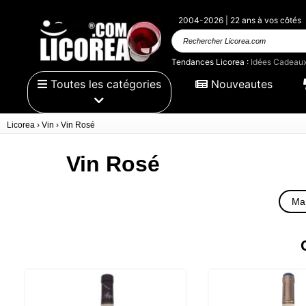
2004-2026 | 22 ans à vos côtés
Rechercher
Licorea.com
Tendances Licorea :
Idées Cadeau
Toutes les catégories
Nouveautes
Licorea
›
Vin
›
Vin Rosé
Vin Rosé
Ma