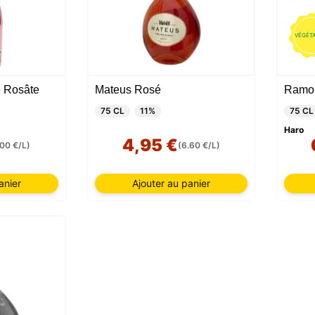
VÉGÉT
 Rosâte
Mateus Rosé
Ramon
75 CL
11%
75 CL
Haro
4,95 €
,00 €/L)
(6.60 €/L)
anier
Ajouter au panier