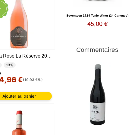
ION
O
TÉE
Seventeen 1724 Tonic Water (24 Canettes)
45,00 €
Commentaires
Cesilia Rosé La Réserve 2024
13%
a
4,96 €
(19.93 €/L)
Ajouter au panier