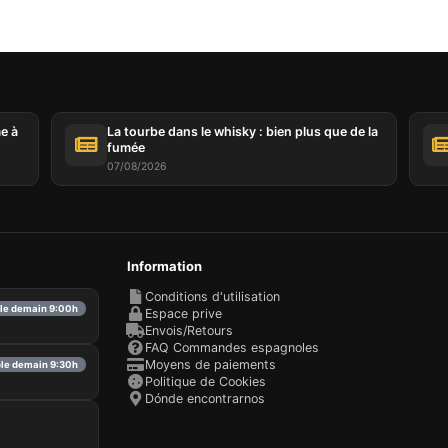
me à
La tourbe dans le whisky : bien plus que de la
fumée
07/08/2026
Information
Conditions d'utilisation
ble demain 9:00h
Espace prive
Envois/Retours
FAQ Commandes espagnoles
Moyens de paiements
ble demain 9:30h
Politique de Cookies
Dónde encontrarnos