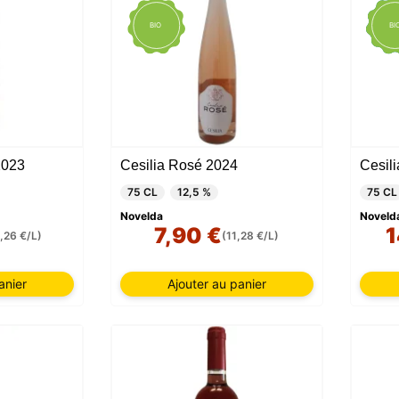
ÉDIT
BIO
BI
LIMI
2023
Cesilia Rosé 2024
75 CL
12,5 %
75 CL
Novelda
Noveld
7,90 €
1
1,26 €/L)
(11,28 €/L)
anier
Ajouter au panier