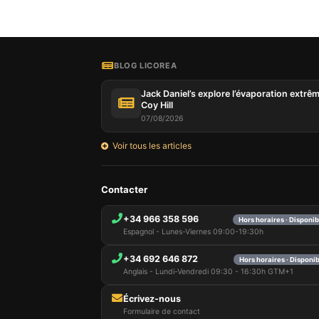
BLOG LICOREA
Jack Daniel’s explore l’évaporation extrê
Coy Hill
07/08/2026
Voir tous les articles
Contacter
+34 966 358 596
Hors horaires · Disponi
Espagnol - Lunes-Viernes 09:00-19:30h
+34 692 646 872
Hors horaires · Disponi
Anglais - Lundi-Vendredi 09:30 - 16:30h GTM+1
Écrivez-nous
Formulaire de contact