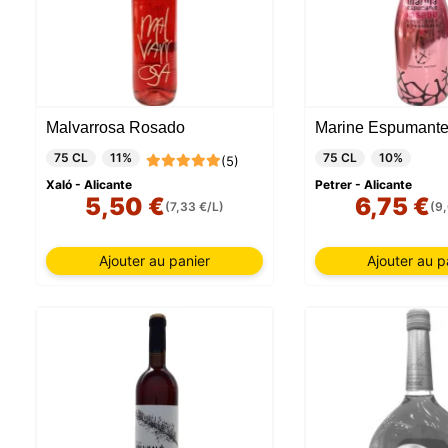
Malvarrosa Rosado
Marine Espumante
75 CL
11%
75 CL
10%
(5)
Xaló - Alicante
Petrer - Alicante
5,50 €
6,75 €
(7,33 €/L)
(9
Ajouter au panier
Ajouter au p