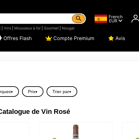
French
EUR
x
|
Vins
|
Mousseux à l’or
|
Gourmet
|
Nougat
Offres Flash
Compte Premium
Avis
rques
Prix
Trier par
Catalogue de Vin Rosé