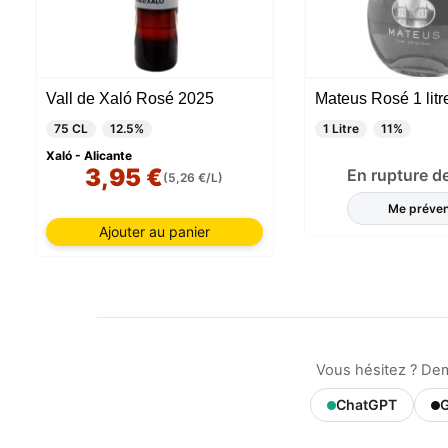
Vall de Xaló Rosé 2025
Mateus Rosé 1 litr
75 CL
12.5%
1 Litre
11%
Notre si
Xaló - Alicante
informat
3,95 €
En rupture d
(5,26 €/L)
par ces 
qui peuv
Me préven
les déta
Ajouter au panier
informa
mémoris
utilisat
pouvez 
uniquem
et sélec
session
Vous hésitez ? De
ChatGPT
G