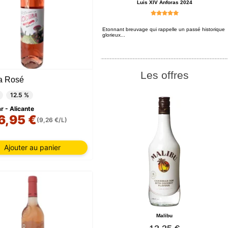
Luis XIV Anforas 2024
Etonnant breuvage qui rappelle un passé historique
glorieux...
Les offres
a Rosé
12.5 %
 - Alicante
6,95 €
(9,26 €/L)
Ajouter au panier
Malibu