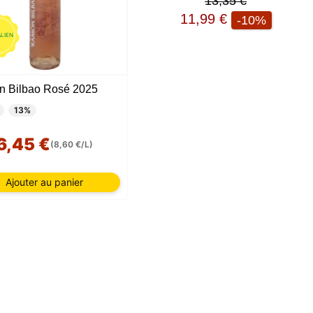
13,35 €
11,99 €
-10%
ALIEN
 Bilbao Rosé 2025
13%
6,45 €
(8,60 €/L)
Ajouter au panier