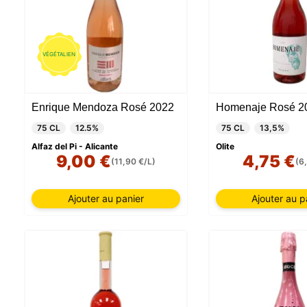
VÉGÉTALIEN
Enrique Mendoza Rosé 2022
Homenaje Rosé 2
75 CL
12.5%
75 CL
13,5%
Alfaz del Pi - Alicante
Olite
9,00 €
4,75 €
(11,90 €/L)
(6
Ajouter au panier
Ajouter au p