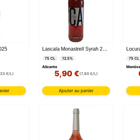
025
Lascala Monastrell Syrah 2018
Locur
75 CL
12.5%
75 CL
Alicante
Monóvar
5,90 €
,33 €/L)
(7,80 €/L)
anier
Ajouter au panier