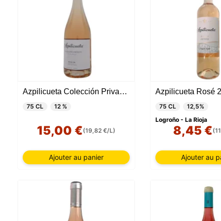
Azpilicueta Colección Privada 2023
Azpilicueta Rosé 
75 CL
12 %
75 CL
12,5%
Logroño - La Rioja
15,00 €
8,45 €
(19,82 €/L)
(1
Ajouter au panier
Ajouter au p