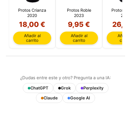
Protos Crianza
Protos Roble
Protos Re
2020
2023
2020
18,00 €
9,95 €
26,0
Añadir al
Añadir al
Añadir 
carrito
carrito
carrit
¿Dudas entre este y otro? Pregunta a una IA:
ChatGPT
Grok
Perplexity
Claude
Google AI