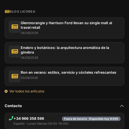
BLOG LICOREA
Glenmorangie y Harrison Ford llevan su single malt al
travel retail
06/08/2026
Enebro y botánicos: la arquitectura aromática de la
ginebra
06/08/2026
Ron en verano: estilos, servicio y cócteles refrescantes
05/08/2026
Ver todos los artículos
Contacto
+34 966 358 596
Fuera de horario · Disponible hoy 9:00h
Español - Lunes-Viernes 09:00-19:30h