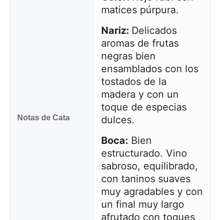
matices púrpura.
Nariz:
Delicados
aromas de frutas
negras bien
ensamblados con los
tostados de la
madera y con un
toque de especias
Notas de Cata
dulces.
Boca:
Bien
Este sitio web utiliza cookies
estructurado. Vino
sabroso, equilibrado,
Nuestro sitio web utiliza cookies capaces de leer,
almacenar y escribir información en su navegador y
con taninos suaves
en su dispositivo. La información procesada por
muy agradables y con
estas tecnologías incluye datos relacionados con su
cuenta de usuario, que pueden incluir
un final muy largo
identificadores personales (por ejemplo, dirección IP
afrutado con toques
y detalles de la sesión) e historial de navegación.