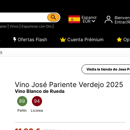
Espanol
Bienven
EUR
Entrar/
alar
|
Vinos
|
Espumoso con Oro
|
s
Ofertas Flash
Cuenta Prémium
Opi
25
Visita la tienda de Jose P
Vino José Pariente Verdejo 2025
Vino Blanco de Rueda
89
94
Peñín
Licorea