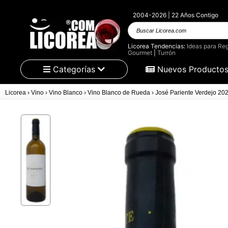
2004-2026 | 22 Años Contigo
Buscar Licorea.com
Licorea Tendencias:
Ideas para Reg
Gourmet
|
Turrón
Categorías
Nuevos Producto
Licorea
›
Vino
›
Vino Blanco
›
Vino Blanco de Rueda
›
José Pariente Verdejo 20