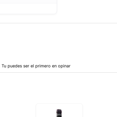
sitio web utiliza cookies capaces de leer, almacenar y escribir
ción en su navegador y en su dispositivo. La información proce
as tecnologías incluye datos relacionados con su cuenta de usua
den incluir identificadores personales (por ejemplo, dirección I
 de la sesión) e historial de navegación. Utilizamos esta inform
versos fines: por ejemplo, para acceder a su cuenta y recordar s
 de la compra, mantener la seguridad, recordar las elecciones de
 mejorar nuestro sitio web y, por último, con fines de marketing.
echazar todo tratamiento no esencial eligiendo aceptar solo las
 necesarias. Puede personalizar su elección y seleccionar las
que nos permite utilizar en su sesión.
Tu puedes ser el primero en opinar