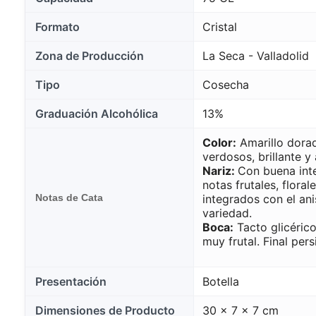
Formato
Cristal
Zona de Producción
La Seca - Valladolid
Tipo
Cosecha
Graduación Alcohólica
13%
Color:
Amarillo dorad
verdosos, brillante y 
Nariz:
Con buena inte
notas frutales, flora
Notas de Cata
integrados con el ani
variedad.
Boca:
Tacto glicérico
muy frutal. Final pers
Presentación
Botella
Dimensiones de Producto
30 x 7 x 7 cm