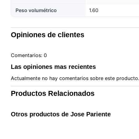
Nuestro 
Peso volumétrico
1.60
informa
por est
que pue
detalles
Opiniones de clientes
para di
carrito
usuario,
Puede r
Comentarios: 0
cookies
cookies 
Las opiniones mas recientes
Actualmente no hay comentarios sobre este producto. 
Productos Relacionados
Otros productos de Jose Pariente