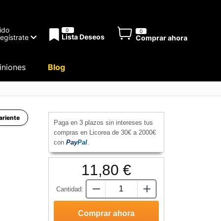
ido
0
0
Lista Deseos
Regístrate
Comprar ahora
niones
Blog
ariente
Paga en 3 plazos sin intereses tus
compras en Licorea de 30€ a 2000€
con
Pay
Pal
.
11,80 €
Cantidad: