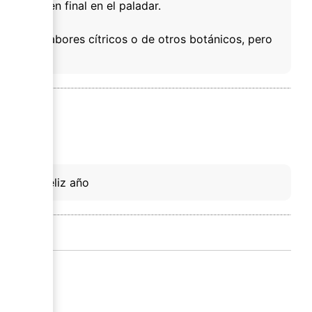
ja un buen final en el paladar.
asiados sabores cítricos o de otros botánicos, pero
ebala...feliz año