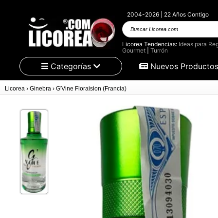
2004-2026 | 22 Años Contigo
Buscar Licorea.com
Licorea Tendencias:
Ideas para Reg
Gourmet
|
Turrón
Categorías
Nuevos Producto
Licorea
›
Ginebra
›
G'Vine Floraision (Francia)