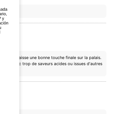
sada
rio,
P y
ación
u
l
éciale qui laisse une bonne touche finale sur la palais.
masquer avec trop de saveurs acides ou issues d'autres