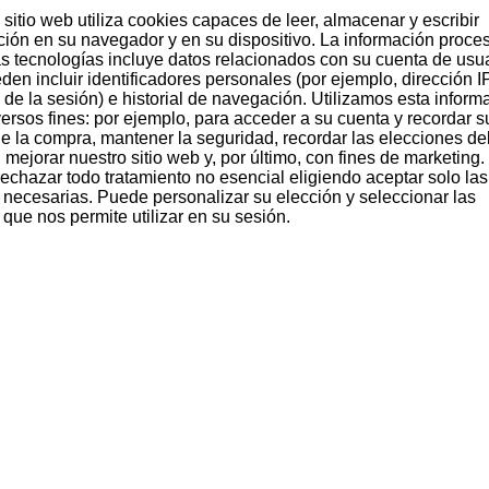
sitio web utiliza cookies capaces de leer, almacenar y escribir
ción en su navegador y en su dispositivo. La información proce
 un goût qui rendent mes clients fous
as tecnologías incluye datos relacionados con su cuenta de usua
den incluir identificadores personales (por ejemplo, dirección I
 de la sesión) e historial de navegación. Utilizamos esta inform
versos fines: por ejemplo, para acceder a su cuenta y recordar s
 de la compra, mantener la seguridad, recordar las elecciones de
 mejorar nuestro sitio web y, por último, con fines de marketing.
echazar todo tratamiento no esencial eligiendo aceptar solo las
 necesarias. Puede personalizar su elección y seleccionar las
que nos permite utilizar en su sesión.
aboré avec de l'alcool de raisin, lui donne une touche très sp
neutre pour profiter de toute sa saveur. Il ne faut pas la 
r.