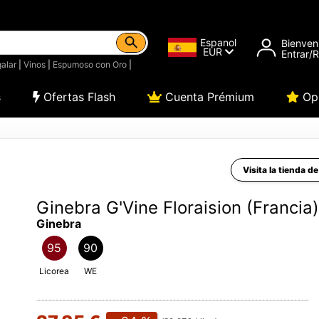
Espanol
Bienven
EUR
Entrar/
alar
|
Vinos
|
Espumoso con Oro
|
s
Ofertas Flash
Cuenta Prémium
Opi
Visita la tienda d
Ginebra G'Vine Floraision (Francia)
Ginebra
95
90
Licorea
WE