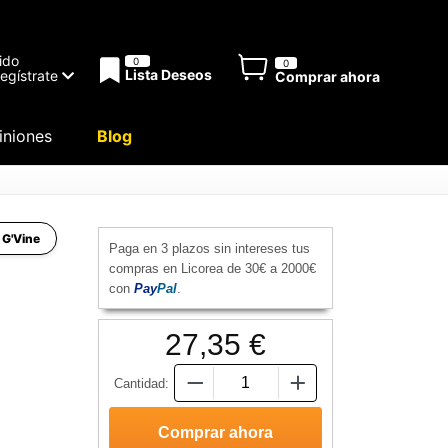
ido
0
0
Lista Deseos
Regístrate
Comprar ahora
niones
Blog
e G'Vine
Paga en 3 plazos sin intereses tus
compras en Licorea de 30€ a 2000€
con
Pay
Pal
.
27,35 €
Cantidad: