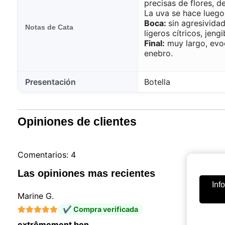
precisas de flores, d
La uva se hace luego
Boca:
sin agresivida
Notas de Cata
ligeros cítricos, jengi
Final:
muy largo, evoc
enebro.
Presentación
Botella
Opiniones de clientes
Comentarios: 4
Las opiniones mas recientes
Inf
Marine G.
✔ Compra verificada
extrêmement bon