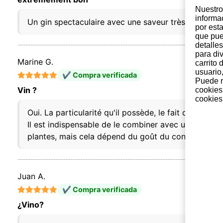
Nuestro 
informa
Un gin spectaculaire avec une saveur très douce et
por est
que pue
detalles
para di
Marine G.
carrito
usuario,
✔ Compra verificada
Puede r
Vin ?
cookies
cookies 
Oui. La particularité qu'il possède, le fait d'être él
Il est indispensable de le combiner avec un tonique 
plantes, mais cela dépend du goût du consommateu
Juan A.
✔ Compra verificada
¿Vino?