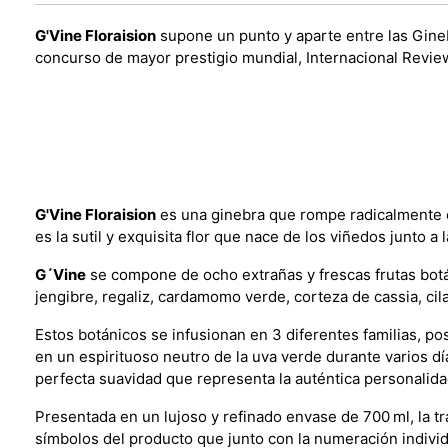
G'Vine Floraision
supone un punto y aparte entre las Gine
concurso de mayor prestigio mundial, Internacional Review
G'Vine Floraision
es una ginebra que rompe radicalmente co
es la sutil y exquisita flor que nace de los viñedos junto 
G´Vine
se compone de ocho extrañas y frescas frutas botá
jengibre, regaliz, cardamomo verde, corteza de cassia, ci
Estos botánicos se infusionan en 3 diferentes familias, po
en un espirituoso neutro de la uva verde durante varios dí
perfecta suavidad que representa la auténtica personalid
Presentada en un lujoso y refinado envase de 700 ml, la tran
símbolos del producto que junto con la numeración individ