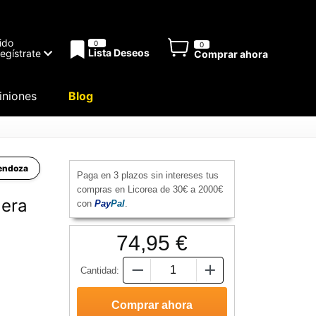
ido
0
0
Lista Deseos
Regístrate
Comprar ahora
niones
Blog
Mendoza
Paga en 3 plazos sin intereses tus
compras en Licorea de 30€ a 2000€
dera
con
Pay
Pal
.
74,95 €
Cantidad: