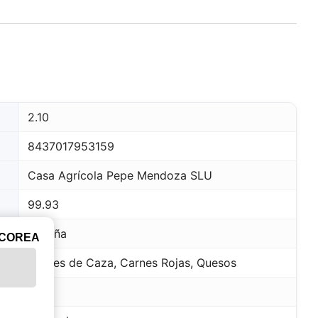
2.10
8437017953159
Casa Agrícola Pepe Mendoza SLU
99.93
España
ICOREA
Carnes de Caza, Carnes Rojas, Quesos
2021