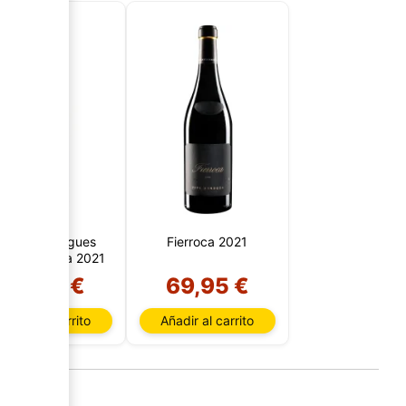
iro de Abargues
Fierroca 2021
pe Mendoza 2021
25,65 €
69,95 €
Añadir al carrito
Añadir al carrito