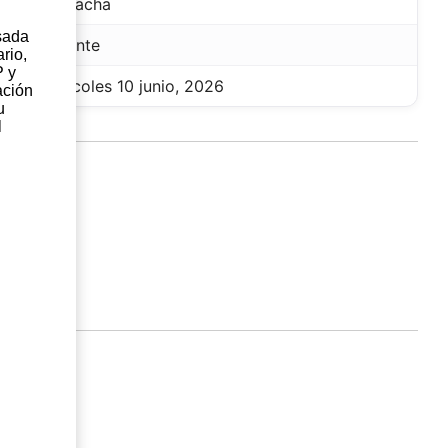
Garnacha
sada
Alicante
rio,
P y
miércoles 10 junio, 2026
ación
u
l