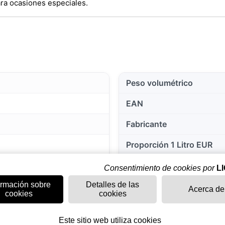
ara ocasiones especiales.
Peso volumétrico
EAN
Fabricante
Proporción 1 Litro EUR
País
Consentimiento de cookies por
L
ormación sobre
Detalles de las
Maridajes
Acerca de
cookies
cookies
Añada
Este sitio web utiliza cookies