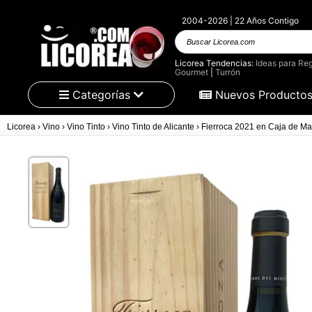
2004-2026 | 22 Años Contigo
Buscar Licorea.com
Licorea Tendencias:
Ideas para Reg
Gourmet
|
Turrón
Categorías
Nuevos Producto
Licorea
›
Vino
›
Vino Tinto
›
Vino Tinto de Alicante
›
Fierroca 2021 en Caja de M