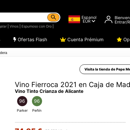
Espanol
Bienven
EUR
Entrar/
alar
|
Vinos
|
Espumoso con Oro
|
s
Ofertas Flash
Cuenta Prémium
Opi
adera
Visita la tienda de Pepe 
Vino Fierroca 2021 en Caja de Ma
Vino Tinto Crianza de Alicante
96
96
Parker
Peñín