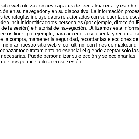
Variedades de uva
sitio web utiliza cookies capaces de leer, almacenar y escribir
ción en su navegador y en su dispositivo. La información proce
Origen
as tecnologías incluye datos relacionados con su cuenta de usua
den incluir identificadores personales (por ejemplo, dirección I
Disponible desde
 de la sesión) e historial de navegación. Utilizamos esta inform
versos fines: por ejemplo, para acceder a su cuenta y recordar s
 de la compra, mantener la seguridad, recordar las elecciones de
 mejorar nuestro sitio web y, por último, con fines de marketing.
echazar todo tratamiento no esencial eligiendo aceptar solo las
 necesarias. Puede personalizar su elección y seleccionar las
que nos permite utilizar en su sesión.
Tu puedes ser el primero en opinar