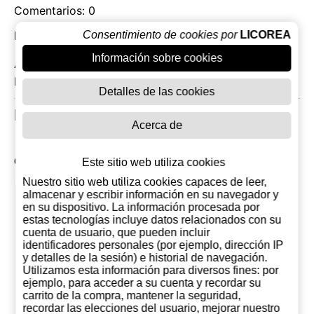
Comentarios: 0
Consentimiento de cookies por
LICOREA
Las opiniones mas recientes
Información sobre cookies
Actualmente no hay comentarios sobre este
producto. Tu puedes ser el primero en opinar
Detalles de las cookies
Productos Relacionados
Acerca de
Otros productos de Fentimans
Este sitio web utiliza cookies
Nuestro sitio web utiliza cookies capaces de leer,
almacenar y escribir información en su navegador y
en su dispositivo. La información procesada por
estas tecnologías incluye datos relacionados con su
cuenta de usuario, que pueden incluir
identificadores personales (por ejemplo, dirección IP
y detalles de la sesión) e historial de navegación.
Utilizamos esta información para diversos fines: por
ejemplo, para acceder a su cuenta y recordar su
carrito de la compra, mantener la seguridad,
recordar las elecciones del usuario, mejorar nuestro