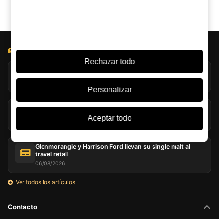
BLOG LICOREA
Rechazar todo
Jack Daniel’s explora la evaporación extrema en Coy Hill
07/08/2026
Personalizar
Turba en el whisky: mucho más que humo en la copa
Aceptar todo
07/08/2026
Glenmorangie y Harrison Ford llevan su single malt al
travel retail
06/08/2026
Ver todos los artículos
Contacto