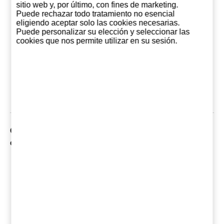
sitio web y, por último, con fines de marketing.
Puede rechazar todo tratamiento no esencial
eligiendo aceptar solo las cookies necesarias.
Puede personalizar su elección y seleccionar las
Fentimans Ginger
cookies que nos permite utilizar en su sesión.
Beer 27.5 CL (12
Unidades)
30,00 €
Añadir al
carrito
Clientes que compraron este producto, también han
comprado