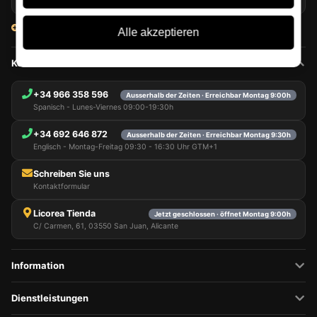
06/08/2026
Alle Artikel ansehen
Alle akzeptieren
Kontakt
+34 966 358 596
Ausserhalb der Zeiten · Erreichbar Montag 9:00h
Spanisch - Lunes-Viernes 09:00-19:30h
+34 692 646 872
Ausserhalb der Zeiten · Erreichbar Montag 9:30h
Englisch - Montag-Freitag 09:30 - 16:30 Uhr GTM+1
Schreiben Sie uns
Kontaktformular
Licorea Tienda
Jetzt geschlossen · öffnet Montag 9:00h
C/ Carmen, 61, 03550 San Juan, Alicante
Information
Dienstleistungen