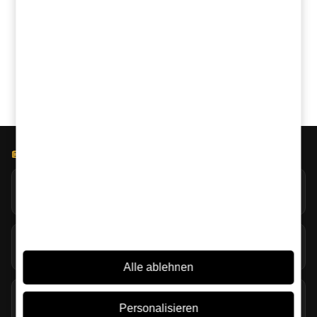
ChatGPT
Grok
Perplexity
Claude
Google AI
BLOG LICOREA
Jack Daniel’s erforscht extreme Verdunstung in Coy Hill
07/08/2026
Torf im Whisky: viel mehr als Rauch im Glas
07/08/2026
Alle ablehnen
Glenmorangie und Harrison Ford bringen Single Malt in
den Travel Retail
Personalisieren