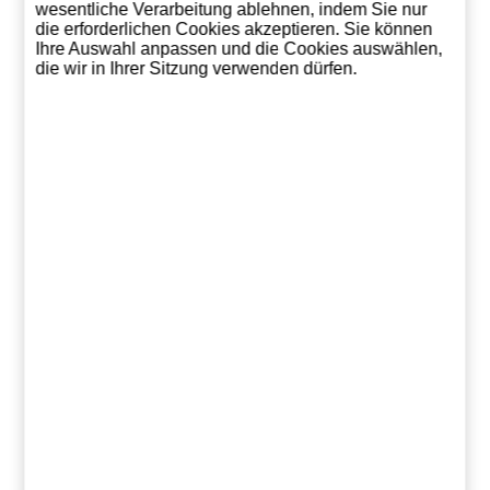
wesentliche Verarbeitung ablehnen, indem Sie nur
die erforderlichen Cookies akzeptieren. Sie können
Ihre Auswahl anpassen und die Cookies auswählen,
die wir in Ihrer Sitzung verwenden dürfen.
Seagram's Extra
100 Pipers 1 Liter
Grand Mar
Dry Gin (USA)
Cordon R
15,45
-18%
17,68 €
21,8
€
In den
In de
Einkaufswagen
Einkaufs
In den
Einkaufswagen
Vergleichen Sie dieses Produkt mit ähnlichen: