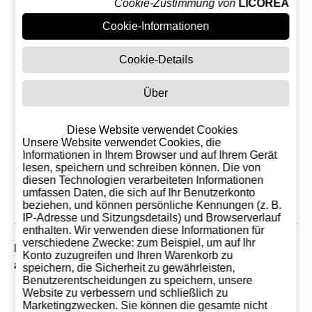
Cookie-Zustimmung von
LICOREA
Cookie-Informationen
Cookie-Details
Über
Fentimans Ginger
Beer 27,5 CL (12
Diese Website verwendet Cookies
Einheiten)
Unsere Website verwendet Cookies, die
30,00 €
Informationen in Ihrem Browser und auf Ihrem Gerät
lesen, speichern und schreiben können. Die von
In den
diesen Technologien verarbeiteten Informationen
Einkaufswagen
umfassen Daten, die sich auf Ihr Benutzerkonto
beziehen, und können persönliche Kennungen (z. B.
IP-Adresse und Sitzungsdetails) und Browserverlauf
enthalten. Wir verwenden diese Informationen für
verschiedene Zwecke: zum Beispiel, um auf Ihr
Kunden, die dieses Produkt gekauft haben, haben
Konto zuzugreifen und Ihren Warenkorb zu
auch Folgendes gekauft
speichern, die Sicherheit zu gewährleisten,
Benutzerentscheidungen zu speichern, unsere
ANGEBOT!
Website zu verbessern und schließlich zu
Marketingzwecken. Sie können die gesamte nicht