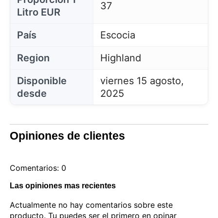
37
carrito de la compra, mantener la seguridad,
Litro EUR
recordar las elecciones del usuario, mejorar nuestro
sitio web y, por último, con fines de marketing.
Puede rechazar todo tratamiento no esencial
País
Escocia
eligiendo aceptar solo las cookies necesarias.
Puede personalizar su elección y seleccionar las
Region
Highland
cookies que nos permite utilizar en su sesión.
Disponible
viernes 15 agosto,
desde
2025
Opiniones de clientes
Comentarios: 0
Las opiniones mas recientes
Actualmente no hay comentarios sobre este
producto. Tu puedes ser el primero en opinar