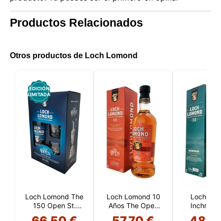
Productos Relacionados
Otros productos de Loch Lomond
EDICIÓN
LIMITADA
Loch Lomond The
Loch Lomond 10
Loch Lo
150 Open St.
Años The Open
Inchmurri
Andrews Special
150th St.
años
66,50 €
57,70 €
48,2