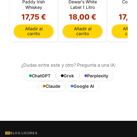
Paddy Irish
Dewar's White
Cointre
Whiskey
Label 1 Litro
17,75 €
18,00 €
17,95
Añadir al
Añadir al
Añadir 
carrito
carrito
carrit
¿Dudas entre este y otro? Pregunta a una IA:
ChatGPT
Grok
Perplexity
Claude
Google AI
BLOG LICOREA