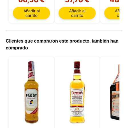
Edition
Andrews Edición
Limitada
Añadir al
Añadir al
Añadir 
carrito
carrito
carrit
Clientes que compraron este producto, también han
comprado