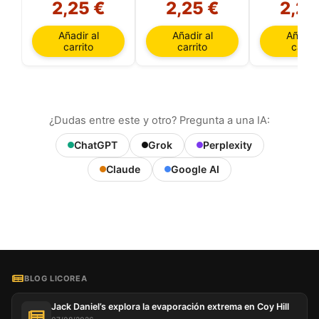
2,25 €
2,25 €
2,25
Añadir al
Añadir al
Añadir 
carrito
carrito
carrit
¿Dudas entre este y otro? Pregunta a una IA:
ChatGPT
Grok
Perplexity
Claude
Google AI
BLOG LICOREA
Jack Daniel’s explora la evaporación extrema en Coy Hill