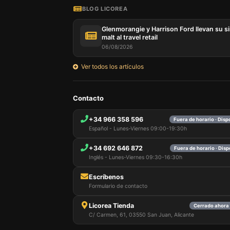
BLOG LICOREA
Glenmorangie y Harrison Ford llevan su s
malt al travel retail
06/08/2026
Ver todos los artículos
Contacto
+34 966 358 596
Fuera de horario · Dis
Español - Lunes-Viernes 09:00-19:30h
+34 692 646 872
Fuera de horario · Dis
Inglés - Lunes-Viernes 09:30-16:30h
Escríbenos
Formulario de contacto
Licorea Tienda
Cerrado ahora 
C/ Carmen, 61, 03550 San Juan, Alicante