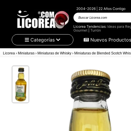
2004-2026 | 22 Años Contigo
Buscar Licorea.com
Licorea Tendencias:
Ideas para Reg
Gourmet
|
Turrón
Categorías
Nuevos Producto
Licorea
›
Miniaturas
›
Miniaturas de Whisky
›
Miniaturas de Blended Scotch Whis