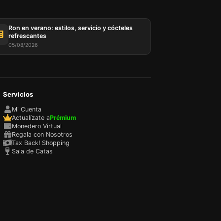
Ron en verano: estilos, servicio y cócteles
refrescantes
05/08/2026
Servicios
Mi Cuenta
Actualízate a
Prémium
Monedero Virtual
Regala con Nosotros
Tax Back! Shopping
Sala de Catas