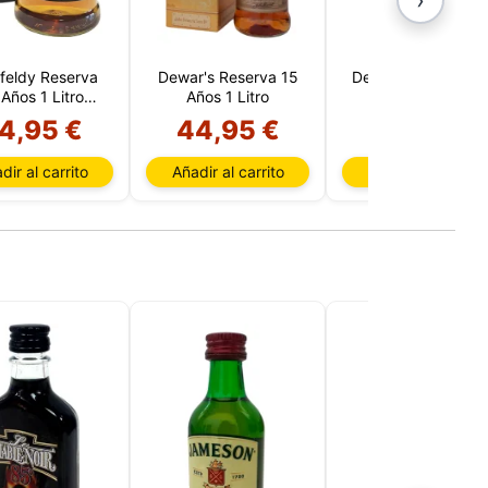
feldy Reserva
Dewar's Reserva 15
Dewar's White Lab
 Años 1 Litro
Años 1 Litro
5 CL
(Highland)
4,95 €
44,95 €
1,50 €
dir al carrito
Añadir al carrito
Añadir al carrito
sada
rio,
P y
ación
u
l