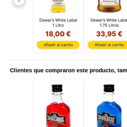
Dewar's White Label
Dewar's White Labe
1 Litro
1.75 Litros
18,00 €
33,95 €
Añadir al carrito
Añadir al carrito
Nuestro 
informa
por est
que pue
Clientes que compraron este producto, t
detalles
para di
carrito
usuario,
Puede r
cookies
cookies 