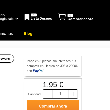
ido
0
0
Lista Deseos
Regístrate
Comprar ahora
niones
Blog
Dewar's
Paga en 3 plazos sin intereses tus
compras en Licorea de 30€ a 2000€
con
Pay
Pal
.
1,95 €
Cantidad: