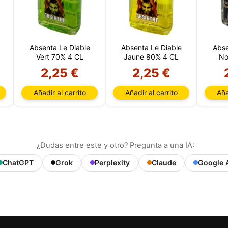
Absenta Le Diable
Absenta Le Diable
Abse
Vert 70% 4 CL
Jaune 80% 4 CL
No
2,25 €
2,25 €
Añadir al carrito
Añadir al carrito
Aña
¿Dudas entre este y otro? Pregunta a una IA:
ChatGPT
Grok
Perplexity
Claude
Google 