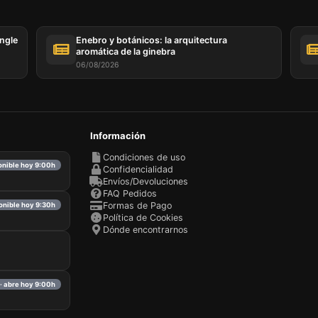
ingle
Enebro y botánicos: la arquitectura
aromática de la ginebra
06/08/2026
Información
Condiciones de uso
ponible hoy 9:00h
Confidencialidad
Envíos/Devoluciones
FAQ Pedidos
Formas de Pago
ponible hoy 9:30h
Política de Cookies
Dónde encontrarnos
· abre hoy 9:00h