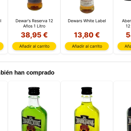
l
Dewar's Reserva 12
Dewars White Label
Aber
Años 1 Litro
12
38,95 €
13,80 €
5
Añadir al carrito
Añadir al carrito
Aña
Este sitio web utiliza cookies
sitio web utiliza cookies capaces de leer, almacenar y escribir
ción en su navegador y en su dispositivo. La información proce
as tecnologías incluye datos relacionados con su cuenta de usua
den incluir identificadores personales (por ejemplo, dirección I
ambién han comprado
 de la sesión) e historial de navegación. Utilizamos esta inform
versos fines: por ejemplo, para acceder a su cuenta y recordar s
 de la compra, mantener la seguridad, recordar las elecciones de
 mejorar nuestro sitio web y, por último, con fines de marketing.
echazar todo tratamiento no esencial eligiendo aceptar solo las
 necesarias. Puede personalizar su elección y seleccionar las
que nos permite utilizar en su sesión.