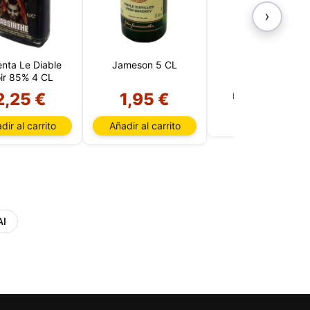
›
nta Le Diable
Jameson 5 CL
Jim Beam 5 CL
ir 85% 4 CL
2,25 €
1,95 €
Producto agotado
dir al carrito
Añadir al carrito
AI