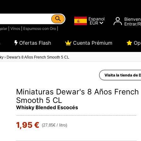
Espanol
Bienven
EUR
Entrar/
alar
|
Vinos
|
Espumoso con Oro
|
s
Ofertas Flash
Cuenta Prémium
Opi
ky
›
Dewar's 8 Años French Smooth 5 CL
Visita la tienda de 
Miniaturas Dewar's 8 Años French
Smooth 5 CL
Whisky Blended Escocés
1,95 €
(27,85€ / litro)